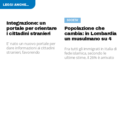
LEGGI ANCHE...
SOCIETA'
Integrazione: un
portale per orientare
Popolazione che
i cittadini stranieri
cambia: in Lombardia
un musulmano su 4
E' nato un nuovo portale per
dare informazioni ai cittadini
Fra tutti gli immigrati in Italia di
stranieri, favorendo
fede islamica, secondo le
l’integrazione nella società
ultime stime, il 26% è arrivato
italiana attraverso una
in Regione.
migliore conoscenza dei servizi
offerti.