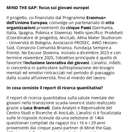
MIND THE GAP: focus sui giovani europei
Il progetto, co-finanziato dal Programma
Erasmus+
dell’Unione Europea
, coinvolge un partenariato di
otto
organizzazioni
provenienti da
cinque Paesi
(Germania,
Italia, Spagna, Polonia e Slovenia). Nello specifico: ProArbeit
(Coordinatore di progetto), AnciLab, Alma Mater Studiorum
- Università di Bologna, Associació PROSEC, AWO Hessen-
Süd, Consorzio Comunità Brianza, Fundacja Sempre a
Frente, No Excuse Slovenia. Iniziato a dicembre 2023 e con
termine novembre 2025, l’obiettivo principale è quello di
favorire l’
inclusione lavorativa dei giovani
. L’analisi, infatti,
si concentra in particolare sull’esplorazione dei bisogni
mentali ed emotivi rintracciati nel periodo di passaggio
dalla scuola all’università, fino al mondo del lavoro.
In cosa consiste il report di ricerca quantitativa?
Il report di ricerca quantitativa sulla salute mentale dei
giovani nella transizione scuola-lavoro è stato realizzato
grazie a
Luca Bramati
, Data Analyst e Reponsabile del
Centro Studi e Ricerche di AnciLab. L’analisi si è focalizzata
sulle le risposte ricevute da una selezione di 1464
questionari compilati da ragazzi tra i 16 e i 29 anni
provenienti dai cinque paesi partner di Mind the Gap.