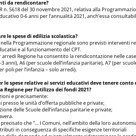
enti da rendicontare?
R n. 5618 del 30 novembre 2021, relativa alla Programmazi
ducativo 0-6 anni per l’annualità 2021, anch’essa consultabil
e le spese di edilizia scolastica?
nella Programmazione regionale sono previsti interventi rel
educativi e al funzionamento del CPT.
r arredi Regione ha consentito la rendicontazione nelle case
-3 anni), A6 (per scuole dell’infanzia paritarie), A7 (per scuol
per poli per l’infanzia – solo arredi).
 le spese relative ai servizi educativi deve tenere conto 
 Regione per l’utilizzo dei fondi 2021?
zioni e precisamente:
ni presso le unità d’offerta pubbliche e private;
uzione delle Scuole dell’infanzia paritarie e private;
avera.
 precisato che “… I Comuni, nell’ambito della loro autonomi
ributi in conseguenza di specifiche esigenze territoriali