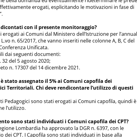
one della domanda ed eventualmente rideterminare le prede
effettivamente erogati, esplicitando le motivazioni in fase di
”.
ndicontati con il presente monitoraggio?
 erogati ai Comuni dal Ministero dell’Istruzione per l’annual
 L.vo n. 65/2017, che vanno inseriti nelle colonne A, B, C del
Conferenza Unificata.
li dai seguenti documenti:
. 32 del 5 agosto 2020;
reto n. 17307 del 14 dicembre 2021.
è stato assegnato il 5% ai Comuni capofila dei
 Territoriali. Chi deve rendicontare l’utilizzo di questi
ti Pedagogici sono stati erogati ai Comuni capofila, quindi è
l’utilizzo.
nto sono stati individuati i Comuni capofila dei CPT?
egione Lombardia ha approvato la DGR n. 6397, con le
vio dei CPT. I Capofila sono stati individuati in base alla