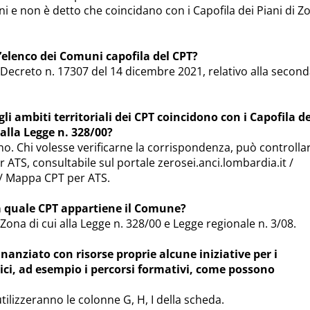
i e non è detto che coincidano con i Capofila dei Piani di Z
l’elenco dei Comuni capofila del CPT?
 Decreto n. 17307 del 14 dicembre 2021, relativo alla secon
li ambiti territoriali dei CPT coincidono con i Capofila de
i alla Legge n. 328/00?
o. Chi volesse verificarne la corrispondenza, può controllar
 ATS, consultabile sul portale zerosei.anci.lombardia.it /
 / Mappa CPT per ATS.
 a quale CPT appartiene il Comune?
i Zona di cui alla Legge n. 328/00 e Legge regionale n. 3/08.
nanziato con risorse proprie alcune iniziative per i
i, ad esempio i percorsi formativi, come possono
ilizzeranno le colonne G, H, I della scheda.