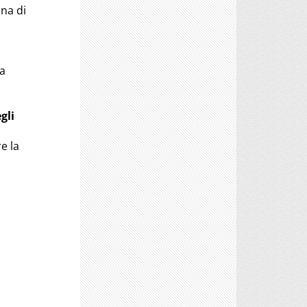
ona di
da
gli
e la