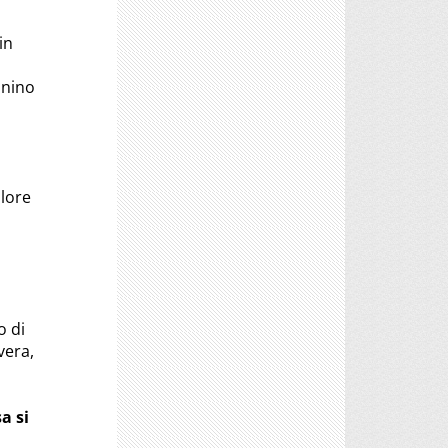
in
onino
alore
o di
vera,
a si