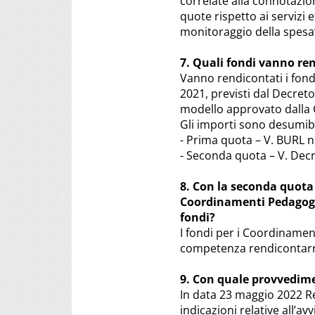
correlate alla connotazi
quote rispetto ai servizi 
monitoraggio della spesa
7. Quali fondi vanno re
Vanno rendicontati i fondi
2021, previsti dal Decreto
modello approvato dalla 
Gli importi sono desumibi
- Prima quota – V. BURL n
- Seconda quota – V. Dec
8. Con la seconda quota 
Coordinamenti Pedagogici
fondi?
I fondi per i Coordinamen
competenza rendicontarne 
9. Con quale provvedime
In data 23 maggio 2022 R
indicazioni relative all’av