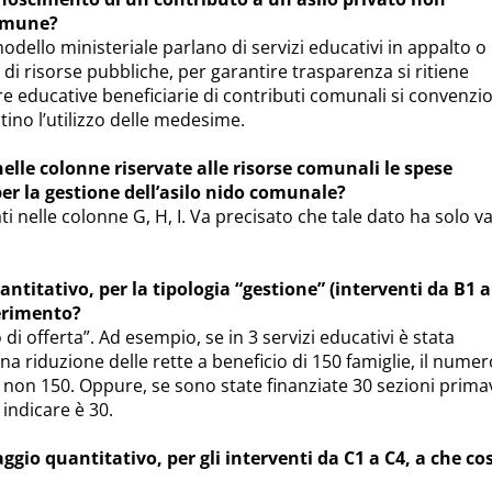
Comune?
modello ministeriale parlano di servizi educativi in appalto o 
di risorse pubbliche, per garantire trasparenza si ritiene
e educative beneficiarie di contributi comunali si convenzi
ino l’utilizzo delle medesime.
nelle colonne riservate alle risorse comunali le spese
r la gestione dell’asilo nido comunale?
dati nelle colonne G, H, I. Va precisato che tale dato ha solo v
ntitativo, per la tipologia “gestione” (interventi da B1 a
ferimento?
 di offerta”. Ad esempio, se in 3 servizi educativi è stata
 riduzione delle rette a beneficio di 150 famiglie, il numer
3, non 150. Oppure, se sono state finanziate 30 sezioni prima
 indicare è 30.
gio quantitativo, per gli interventi da C1 a C4, a che cos