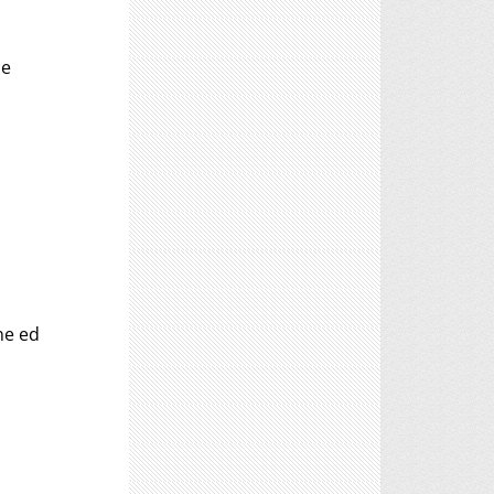
le
ne ed