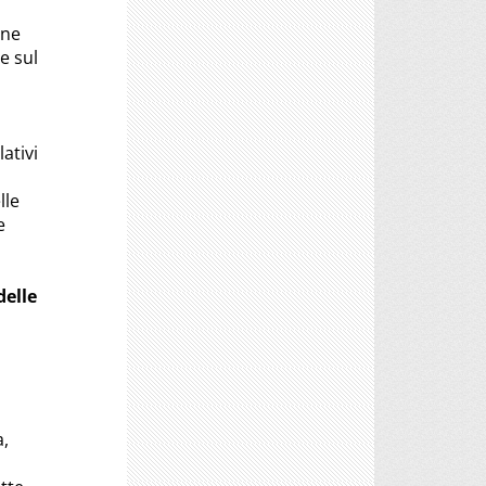
one
e sul
ativi
lle
e
delle
a,