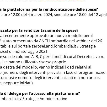
a la piattaforma per la rendicontazione delle spese?
le ore 12.00 del 4 marzo 2024, sino alle ore 18.00 del 12 apri
izzato per la rendicontazione delle spese?
ha recentemente approvato un nuovo modello per il
 è stato presentato da ANCI Lombardia nel webinar del 26
abile sul portale zerosei.anci.lombardia.it / Strategie
excel di monitoraggio 2021.
 solo le colonne A, B, C per i fondi di cui al Decreto L.vo n.
 I se hanno utilizzato risorse proprie.
 destra del modello, vanno indicati i dati relativi al
 (numero degli interventi previsti in fase di programmazio
-conclusi e numero degli interventi iniziati ma non ancora
, neppure iniziati).
lo di delega per l’accesso alla piattaforma?
ombardia.it / Strategie Amministrative