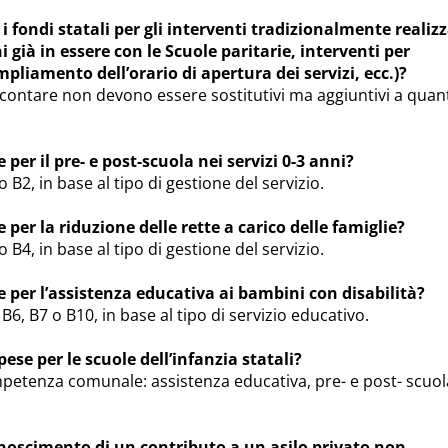
 i fondi statali per gli interventi tradizionalmente realizz
già in essere con le Scuole paritarie, interventi per
pliamento dell’orario di apertura dei servizi, ecc.)?
dicontare non devono essere sostitutivi ma aggiuntivi a quan
 per il pre- e post-scuola nei servizi 0-3 anni?
o B2, in base al tipo di gestione del servizio.
e per la riduzione delle rette a carico delle famiglie?
o B4, in base al tipo di gestione del servizio.
se per l’assistenza educativa ai bambini con disabilità?
 B6, B7 o B10, in base al tipo di servizio educativo.
pese per le scuole dell’infanzia statali?
mpetenza comunale: assistenza educativa, pre- e post- scuol
conoscimento di un contributo a un asilo privato non