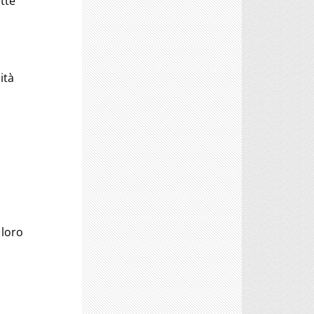
tte
ità
 loro