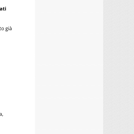
ati
to già
a,