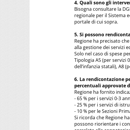
4. Quali sono gli interv
Bisogna consultare la DG
regionale per il Sistema e
portale di cui sopra.
5. Si possono rendicontar
Regione ha precisato che 
alla gestione dei servizi 
Solo nel caso di spese pe
Tipologia A5 (per servizi 0
dell’infanzia statali), A8 (
6. La rendicontazione per
percentuali approvate da
Regione ha fornito indica
- 65 % per i servizi 0-3 an
- 25 % per i servizi di istr
- 10 % per le Sezioni Prim
Si ricorda che Regione ha
possono riorientare i cont