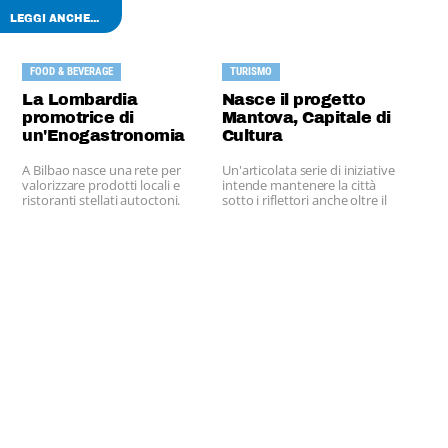
LEGGI ANCHE...
FOOD & BEVERAGE
TURISMO
La Lombardia
Nasce il progetto
promotrice di
Mantova, Capitale di
un'Enogastronomia
Cultura
Europea
A Bilbao nasce una rete per
Un'articolata serie di iniziative
valorizzare prodotti locali e
intende mantenere la città
ristoranti stellati autoctoni.
sotto i riflettori anche oltre il
2016.