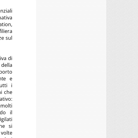
nziali
ativa
tion,
iliera
ze sul
iva di
 della
porto
nte e
tti i
ni che
ativo:
 molti
do il
gilati
he si
 volte