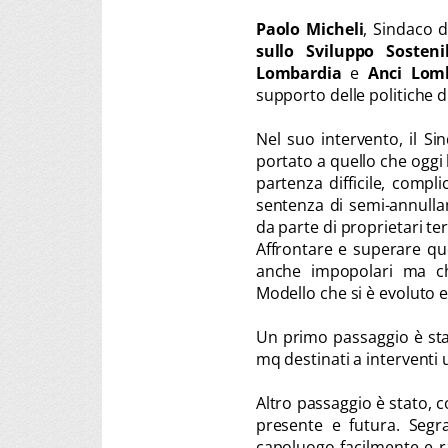
Paolo Micheli
, Sindaco 
sullo Sviluppo Sosteni
Lombardia
e
Anci Lom
supporto delle politiche d
Nel suo intervento, il S
portato a quello che oggi
partenza difficile, compli
sentenza di semi-annulla
da parte di proprietari te
Affrontare e superare ques
anche impopolari ma ch
Modello che si è evoluto e
Un primo passaggio è st
mq destinati a interventi u
Altro passaggio è stato, c
presente e futura. Segra
capoluogo facilmente e ra