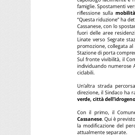
famiglie. Spostamenti ver
riflessione sulla
mobilit
“Questa riduzione” ha det
Cassanese, con lo sposta
fuori delle aree residen
Linate verso Segrate sta
promozione, collegata al 
Stazione di porta comprens
Sul fronte vivibilità, il 
individuando numerose Ar
ciclabili.
Un’altra strada percorsa
direzione, il Sindaco ha ra
verde, città dell’idrogen
Con il primo, il Comu
Cassanese
. Qui è previst
la modificazione del per
attualmente separate.