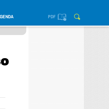
GENDA
PDF
so