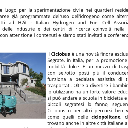
luogo per la sperimentazione civile nei quartieri reside
 aree già programmate dell’uso dell’idrogeno come altern
ritti ad H2it - Italian Hydrogen and Fuel Cell Associa
 delle industrie e dei centri di ricerca coinvolti nella f
con attenzione i contenuti e siamo stati invitati a conferen
Il
Ciclobus
è una novità finora esclus
Segrate, in Italia, per la promozione
mobilità dolce. È un mezzo di tras
con sei/otto posti più il conduce
funziona a pedalata assistita di tu
trasportati. Oltre a divertire i bambi
lo utilizzano ha un forte valore educ
si può andare a scuola in bicicletta e
piccoli segratesi lo fanno, seguen
Ciclobus o per altri percorsi ben vi
come quelli delle
ciclopolitane
, c
trovano anche in altre città italiane a