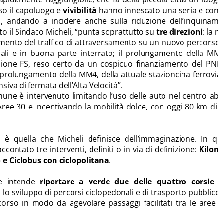
so il capoluogo e
vivibilità
hanno innescato una seria e con
à
, andando a incidere anche sulla riduzione dell’inquinam
to il Sindaco Micheli, “punta soprattutto su
tre direzioni
: la
mento del traffico di attraversamento su un nuovo percorso
ziali e in buona parte interrato; il prolungamento della 
zione FS, reso certo da un cospicuo finanziamento del PN
prolungamento della MM4, della attuale stazioncina ferrovi
iva di fermata dell’Alta Velocità”.
Comune è intervenuto limitando l’uso delle auto nel centro ab
ee 30 e incentivando la mobilità dolce, con oggi 80 km di
 è quella che Micheli definisce dell’immaginazione. In q
ccontato tre interventi, definiti o in via di definizione:
Kilo
o e Ciclobus con ciclopolitana
.
ne intende
riportare a verde due delle quattro corsie 
o lo sviluppo di percorsi ciclopedonali e di trasporto pubblic
corso in modo da agevolare passaggi facilitati tra le aree