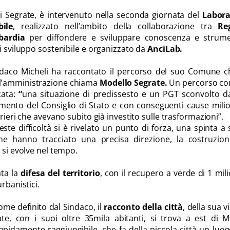
di Segrate, è intervenuto nella seconda giornata del
Labora
bile
, realizzato nell’ambito della collaborazione tra
Re
bardia
per diffondere e sviluppare conoscenza e strume
i sviluppo sostenibile e organizzato da
AnciLab.
indaco Micheli ha raccontato il percorso del suo Comune 
 l’amministrazione chiama
Modello Segrate
.
Un percorso co
cata:
“
una situazione di predissesto e un PGT sconvolto d
mento del Consiglio di Stato e con conseguenti cause mili
rrieri che avevano subito già investito sulle trasformazioni”.
te difficoltà si è rivelato un punto di forza, una spinta a 
e hanno tracciato una precisa direzione, la costruzion
 si evolve nel tempo.
ata la
difesa del territorio
, con il recupero a verde di 1 mili
rbanistici.
ome definito dal Sindaco, il
racconto della città
, della sua v
te, con i suoi oltre 35mila abitanti, si trova a est di M
pidamente raggiungibile, che fa della piccola città un luo