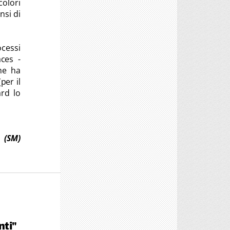
colori
nsi di
ocessi
ces -
he ha
per il
rd lo
(SM)
nti"