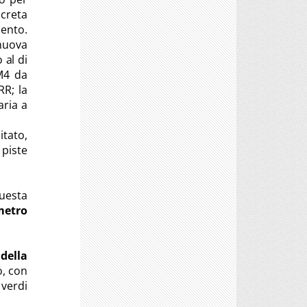
creta
ento.
 nuova
 al di
MM4 da
RR; la
aria a
itato,
 piste
uesta
metro
della
o, con
 verdi