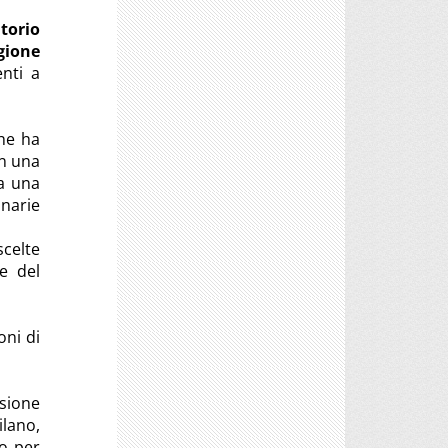
torio
gione
nti a
che ha
n una
a una
onarie
scelte
e del
oni di
isione
ilano,
go per