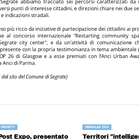
 Segrate abbiamo tracciato sei percorsi caratterizzati da 
ersi punti di interesse cittadini, e direzioni chiare nei due se
 e indicazioni stradali.
o più ricco da iniziative di partecipazione dei cittadini ai pr
e al concorso internazionale “Restarting community spa
egrate city center", e da un’attività di comunicazione c
presente con la propria testimonianza in tema ambientale (
COP 26 di Glasgow e a esse premiati con l’Anci Urban Awa
a Anci di Parma.
a dal sito del Comune di Segrate)
PROGETTI
URBANLAB 2020
Post Expo, presentato
Territori "intellige