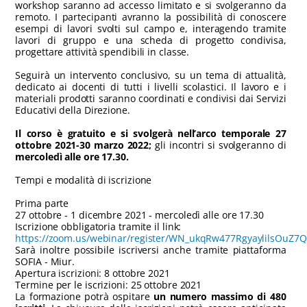
workshop saranno ad accesso limitato e si svolgeranno da
remoto. I partecipanti avranno la possibilità di conoscere
esempi di lavori svolti sul campo e, interagendo tramite
lavori di gruppo e una scheda di progetto condivisa,
progettare attività spendibili in classe.
Seguirà un intervento conclusivo, su un tema di attualità,
dedicato ai docenti di tutti i livelli scolastici. Il lavoro e i
materiali prodotti saranno coordinati e condivisi dai Servizi
Educativi della Direzione.
Il corso è gratuito e si svolgerà nell’arco temporale 27
ottobre 2021-30 marzo 2022;
gli incontri si svolgeranno di
mercoledì alle ore 17.30.
Tempi e modalità di iscrizione
Prima parte
27 ottobre - 1 dicembre 2021 - mercoledì alle ore 17.30
Iscrizione obbligatoria tramite il link:
https://zoom.us/webinar/register/WN_ukqRw477RgyaylilsOuZ7Q
Sarà inoltre possibile iscriversi anche tramite piattaforma
SOFIA - Miur.
Apertura iscrizioni: 8 ottobre 2021
Termine per le iscrizioni: 25 ottobre 2021
La formazione potrà ospitare
un numero massimo di 480