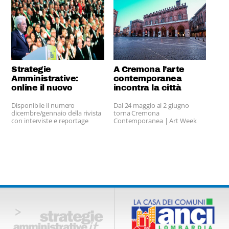
Strategie
A Cremona l’arte
Amministrative:
contemporanea
online il nuovo
incontra la città
numero
Disponibile il numero
Dal 24 maggio al 2 giugno
dicembre/gennaio della rivista
torna Cremona
con interviste e reportage
Contemporanea | Art Week
esclusivi.