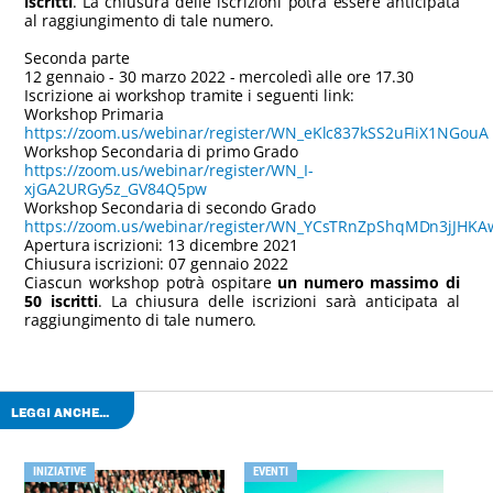
iscritti
. La chiusura delle iscrizioni potrà essere anticipata
al raggiungimento di tale numero.
Seconda parte
12 gennaio - 30 marzo 2022 - mercoledì alle ore 17.30
Iscrizione ai workshop tramite i seguenti link:
Workshop Primaria
https://zoom.us/webinar/register/WN_eKlc837kSS2uFIiX1NGouA
Workshop Secondaria di primo Grado
https://zoom.us/webinar/register/WN_I-
xjGA2URGy5z_GV84Q5pw
Workshop Secondaria di secondo Grado
https://zoom.us/webinar/register/WN_YCsTRnZpShqMDn3jJHKA
Apertura iscrizioni: 13 dicembre 2021
Chiusura iscrizioni: 07 gennaio 2022
Ciascun workshop potrà ospitare
un numero massimo di
50 iscritti
. La chiusura delle iscrizioni sarà anticipata al
raggiungimento di tale numero.
LEGGI ANCHE...
INIZIATIVE
EVENTI