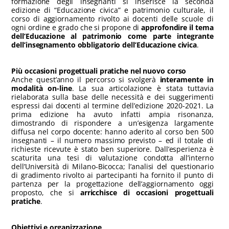
formazione degli insegnanti si inserisce la seconda
edizione di “Educazione civica” e patrimonio culturale, il
corso di aggiornamento rivolto ai docenti delle scuole di
ogni ordine e grado che si propone di
approfondire il tema
dell’Educazione al patrimonio come parte integrante
dell’insegnamento obbligatorio dell’Educazione civica
.
Più occasioni progettuali pratiche nel nuovo corso
Anche quest’anno il percorso si svolgerà
interamente in
modalità on-line
. La sua articolazione è stata tuttavia
rielaborata sulla base delle necessità e dei suggerimenti
espressi dai docenti al termine dell’edizione 2020-2021. La
prima edizione ha avuto infatti ampia risonanza,
dimostrando di rispondere a un’esigenza largamente
diffusa nel corpo docente: hanno aderito al corso ben 500
insegnanti – il numero massimo previsto – ed il totale di
richieste ricevute è stato ben superiore. Dall’esperienza è
scaturita una tesi di valutazione condotta all’interno
dell’Università di Milano-Bicocca; l’analisi del questionario
di gradimento rivolto ai partecipanti ha fornito il punto di
partenza per la progettazione dell’aggiornamento oggi
proposto, che si
arricchisce di occasioni progettuali
pratiche
.
Obiettivi e organizzazione