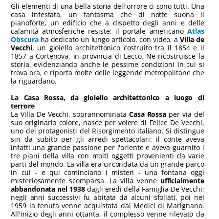
Gli elementi di una bella storia dell'orrore ci sono tutti. Una
casa infestata, un fantasma che di notte suona il
pianoforte, un edificio che a dispetto degli anni e delle
calamità atmosferiche resiste: il portale americano
Atlas
Obscura
ha dedicato un lungo articolo, con video, a
Villa de
Vecchi
, un gioiello architettonico costruito tra il 1854 e il
1857 a Cortenova, in provincia di Lecco. Ne ricostruisce la
storia, evidenziando anche le pessime condizioni in cui si
trova ora, e riporta molte delle leggende metropolitane che
la riguardano.
La Casa Rossa, da gioiello architettonico a luogo di
terrore
La Villa De Vecchi, soprannominata
Casa Rossa
per via del
suo originario colore, nasce per volere di Felice De Vecchi,
uno dei protagonisti del Risorgimento italiano. Si distingue
sin da subito per gli arredi spettacolari: il conte aveva
infatti una grande passione per l'oriente e aveva guarnito i
tre piani della villa con molti oggetti provenienti da varie
parti del mondo. La villa era circondata da un grande parco
in cui - e qui cominciano i misteri - una fontana oggi
misteriosamente scomparsa. La villa venne
ufficialmente
abbandonata nel 1938
dagli eredi della Famiglia De Vecchi;
negli anni successivi fu abitata da alcuni sfollati, poi nel
1959 la tenuta venne acquistata dai Medici di Marignano.
All'inizio degli anni ottanta, il complesso venne rilevato da