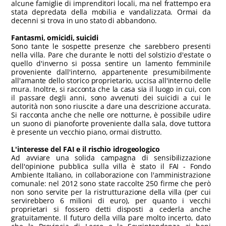
alcune famiglie di imprenditori locali, ma nel frattempo era
stata depredata della mobilia e vandalizzata. Ormai da
decenni si trova in uno stato di abbandono.
Fantasmi, omicidi, suicidi
Sono tante le sospette presenze che sarebbero presenti
nella villa. Pare che durante le notti del solstizio d'estate o
quello d'inverno si possa sentire un lamento femminile
proveniente dall'interno, appartenente presumibilmente
all'amante dello storico proprietario, uccisa all'interno delle
mura. Inoltre, si racconta che la casa sia il luogo in cui, con
il passare degli anni, sono avvenuti dei suicidi a cui le
autorità non sono riuscite a dare una descrizione accurata.
Si racconta anche che nelle ore notturne, è possibile udire
un suono di pianoforte proveniente dalla sala, dove tuttora
è presente un vecchio piano, ormai distrutto.
L'interesse del FAI e il rischio idrogeologico
Ad avviare una solida campagna di sensibilizzazione
dell'opinione pubblica sulla villa è stato il FAI - Fondo
Ambiente Italiano, in collaborazione con l'amministrazione
comunale: nel 2012 sono state raccolte 250 firme che però
non sono servite per la ristrutturazione della villa (per cui
servirebbero 6 milioni di euro), per quanto i vecchi
proprietari si fossero detti disposti a cederla anche
gratuitamente. Il futuro della villa pare molto incerto, dato