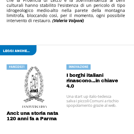
che la Provincia di Lecco e la Sovrintendenza ai beni
culturali hanno stabilito l'esistenza di un pericolo di tipo
idrogeologico medio-alto nella parete della montagna
limitrofa, bloccando così, per il momento, ogni possibile
intervento di restauro.
(Valeria Volponi)
LEGGI ANCHE...
#ANCI2021
INNOVAZIONE
I borghi italiani
rinascono...in chiave
4.0
Una start up italo-tedesca
salva i piccoli Comuni a rischio
spopolamento grazie al web.
Anci: una storia nata
120 anni fa a Parma