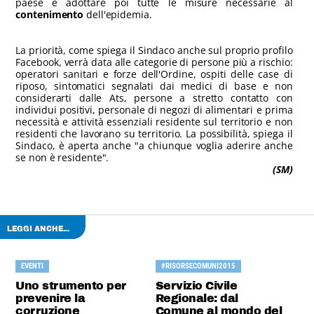
paese e adottare poi tutte le misure necessarie al
contenimento
dell'epidemia.
La priorità, come spiega il Sindaco anche sul proprio profilo
Facebook, verrà data alle categorie di persone più a rischio:
operatori sanitari e forze dell'Ordine, ospiti delle case di
riposo, sintomatici segnalati dai medici di base e non
considerarti dalle Ats, persone a stretto contatto con
individui positivi, personale di negozi di alimentari e prima
necessità e attività essenziali residente sul territorio e non
residenti che lavorano su territorio. La possibilità, spiega il
Sindaco, è aperta anche "a chiunque voglia aderire anche
se non è residente".
(SM)
LEGGI ANCHE...
EVENTI
#RISORSECOMUNI2015
Uno strumento per
Servizio Civile
prevenire la
Regionale: dal
corruzione
Comune al mondo del