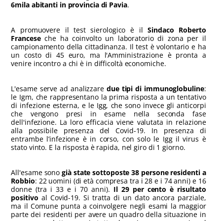
6mila abitanti in provincia di Pavia
.
A promuovere il test sierologico è il
Sindaco Roberto
Francese
che ha coinvolto un laboratorio di zona per il
campionamento della cittadinanza. Il test è volontario e ha
un costo di 45 euro, ma l'Amministrazione è pronta a
venire incontro a chi è in difficoltà economiche.
L'esame serve ad analizzare
d
ue tipi di immunoglobuline
:
le Igm, che rappresentano la prima risposta a un tentativo
di infezione esterna, e le Igg, che sono invece gli anticorpi
che vengono presi in esame nella seconda fase
dell'infezione. La loro efficacia viene valutata in relazione
alla possibile presenza del Covid-19. In presenza di
entrambe l’infezione è in corso, con solo le Igg il virus è
stato vinto. E la risposta è rapida, nel giro di 1 giorno.
All'esame sono
già state sottoposte 38 persone residenti a
Robbio
: 22 uomini (di età compresa tra i 28 e i 74 anni) e 16
donne (tra i 33 e i 70 anni).
Il 29 per cento è risultato
positivo
al Covid-19. Si tratta di un dato ancora parziale,
ma il Comune punta a coinvolgere negli esami la maggior
parte dei residenti per avere un quadro della situazione in