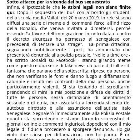
Sotto attacco per la vicenda del bus sequestrato
Infine, è ipotizzabile che
le azioni legali non siano finite
qui
. Dopo il sequestro del bus con a bordo gli studenti
della scuola media Vailati del 20 marzo 2019, in rete si sono
diffusi una serie di meme e di commenti feroci all’indirizzo
della Bonaldi, che veniva invitata a dimettersi, perché
essendo "a favore dell'immigrazione incontrollata e contro
il decreto sicurezza ha permesso al senegalese con
precedenti di tentare una strage". La prima cittadina,
segnalando pubblicamente i post, ha annunciato che
presenterà denuncia alla polizia postale. "Nelle ultime ore -
ha scritto Bonaldi su Facebook - stanno girando meme
come questo e una serie di fake news da parte di troll e siti
fantasma che parlano della sottoscritta, riprese da persone
che non verificano le fonti e danno luogo a diffamazioni,
calunnie e insulti nei confronti della mia persona, anche
particolarmente violenti. Si sta tentando di screditarmi
prendendo di mira la mia posizione a difesa dei diritti di
tutte le persone, senza distinzione di orientamento
sessuale o di etnia, per associarla all'orrenda vicenda del
autobus dirottato e alla assunzione dell'autista Italo
Senegalese. Segnalerò immediatamente alla Polizia Postale
quanto sta succedendo e stiamo facendo screenshot di
giornali online e commenti ingiuriosi, dopodiché con il mio
legale di fiducia procederò a sporgere denuncia. Ho già
vinto due cause per diffamazione, non ho paura. È un
modo schifoso, violento e codardo di agire, tipico di chi non