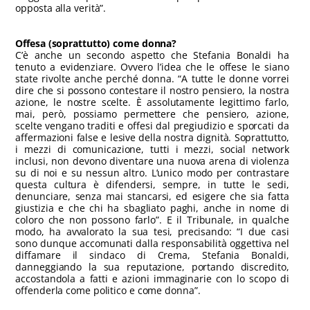
opposta alla verità”.
Offesa (soprattutto) come donna?
C’è anche un secondo aspetto che Stefania Bonaldi ha
tenuto a evidenziare. Ovvero l’idea che le offese le siano
state rivolte anche perché donna. “A tutte le donne vorrei
dire che si possono contestare il nostro pensiero, la nostra
azione, le nostre scelte. È assolutamente legittimo farlo,
mai, però, possiamo permettere che pensiero, azione,
scelte vengano traditi e offesi dal pregiudizio e sporcati da
affermazioni false e lesive della nostra dignità. Soprattutto,
i mezzi di comunicazione, tutti i mezzi, social network
inclusi, non devono diventare una nuova arena di violenza
su di noi e su nessun altro. L’unico modo per contrastare
questa cultura è difendersi, sempre, in tutte le sedi,
denunciare, senza mai stancarsi, ed esigere che sia fatta
giustizia e che chi ha sbagliato paghi, anche in nome di
coloro che non possono farlo”. E il Tribunale, in qualche
modo, ha avvalorato la sua tesi, precisando: “I due casi
sono dunque accomunati dalla responsabilità oggettiva nel
diffamare il sindaco di Crema, Stefania Bonaldi,
danneggiando la sua reputazione, portando discredito,
accostandola a fatti e azioni immaginarie con lo scopo di
offenderla come politico e come donna”.