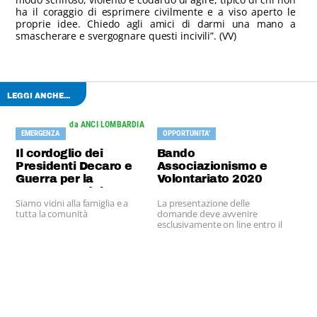
ha il coraggio di esprimere civilmente e a viso aperto le
proprie idee. Chiedo agli amici di darmi una mano a
smascherare e svergognare questi incivili”. (VV)
LEGGI ANCHE...
da ANCI LOMBARDIA
EMERGENZA
OPPORTUNITA'
Il cordoglio dei
Bando
Presidenti Decaro e
Associazionismo e
Guerra per la
Volontariato 2020
scomparsa del
Siamo vicini alla famiglia e a
La presentazione delle
Sindaco di Cene
tutta la comunità
domande deve avvenire
Giorgio Valoti
esclusivamente on line entro il
31 luglio 2020.