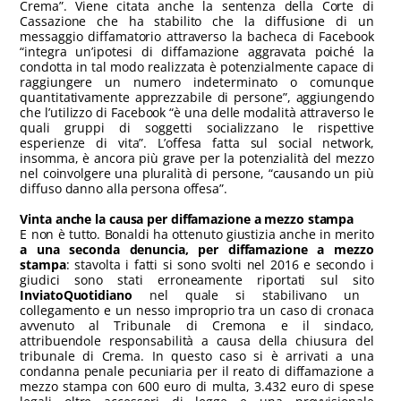
Crema”. Viene citata anche la sentenza della Corte di
Cassazione che ha stabilito che la diffusione di un
messaggio diffamatorio attraverso la bacheca di Facebook
“integra un’ipotesi di diffamazione aggravata poiché la
condotta in tal modo realizzata è potenzialmente capace di
raggiungere un numero indeterminato o comunque
quantitativamente apprezzabile di persone”, aggiungendo
che l’utilizzo di Facebook “è una delle modalità attraverso le
quali gruppi di soggetti socializzano le rispettive
esperienze di vita”. L’offesa fatta sul social network,
insomma, è ancora più grave per la potenzialità del mezzo
nel coinvolgere una pluralità di persone, “causando un più
diffuso danno alla persona offesa”.
Vinta anche la causa per diffamazione a mezzo stampa
E non è tutto. Bonaldi ha ottenuto giustizia anche in merito
a una seconda denuncia, per diffamazione a mezzo
stampa
: stavolta i fatti si sono svolti nel 2016 e secondo i
giudici sono stati erroneamente riportati sul sito
InviatoQuotidiano
nel quale si stabilivano un
collegamento e un nesso improprio tra un caso di cronaca
avvenuto al Tribunale di Cremona e il sindaco,
attribuendole responsabilità a causa della chiusura del
tribunale di Crema. In questo caso si è arrivati a una
condanna penale pecuniaria per il reato di diffamazione a
mezzo stampa con 600 euro di multa, 3.432 euro di spese