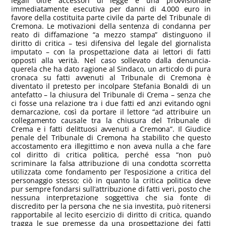
legali oltre accessori di legge e una provvisionale
immediatamente esecutiva per danni di 4.000 euro in
favore della costituita parte civile da parte del Tribunale di
Cremona. Le motivazioni della sentenza di condanna per
reato di diffamazione “a mezzo stampa” distinguono il
diritto di critica – tesi difensiva del legale del giornalista
imputato – con la prospettazione data ai lettori di fatti
opposti alla verità. Nel caso sollevato dalla denuncia-
querela che ha dato ragione al Sindaco, un articolo di pura
cronaca su fatti avvenuti al Tribunale di Cremona è
diventato il pretesto per incolpare Stefania Bonaldi di un
antefatto – la chiusura del Tribunale di Crema – senza che
ci fosse una relazione tra i due fatti ed anzi evitando ogni
demarcazione, così da portare il lettore “ad attribuire un
collegamento causale tra la chiusura del Tribunale di
Crema e i fatti delittuosi avvenuti a Cremona”. Il Giudice
penale del Tribunale di Cremona ha stabilito che questo
accostamento era illegittimo e non aveva nulla a che fare
col diritto di critica politica, perché essa “non può
scriminare la falsa attribuzione di una condotta scorretta
utilizzata come fondamento per l’esposizione a critica del
personaggio stesso; ciò in quanto la critica politica deve
pur sempre fondarsi sull’attribuzione di fatti veri, posto che
nessuna interpretazione soggettiva che sia fonte di
discredito per la persona che ne sia investita, può ritenersi
rapportabile al lecito esercizio di diritto di critica, quando
tragga le sue premesse da una prospettazione dei fatti