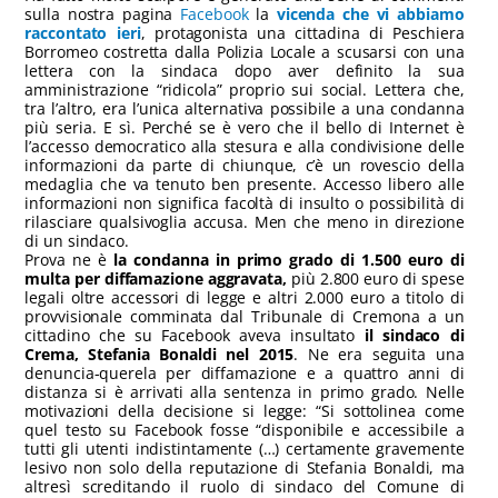
sulla nostra pagina
Facebook
la
vicenda che vi abbiamo
raccontato ieri
, protagonista una cittadina di Peschiera
Borromeo costretta dalla Polizia Locale a scusarsi con una
lettera con la sindaca dopo aver definito la sua
amministrazione “ridicola” proprio sui social. Lettera che,
tra l’altro, era l’unica alternativa possibile a una condanna
più seria. E sì. Perché se è vero che il bello di Internet è
l’accesso democratico alla stesura e alla condivisione delle
informazioni da parte di chiunque, c’è un rovescio della
medaglia che va tenuto ben presente. Accesso libero alle
informazioni non significa facoltà di insulto o possibilità di
rilasciare qualsivoglia accusa. Men che meno in direzione
di un sindaco.
Prova ne è
la condanna in primo grado di 1.500 euro di
multa per diffamazione aggravata,
più 2.800 euro di spese
legali oltre accessori di legge e altri 2.000 euro a titolo di
provvisionale comminata dal Tribunale di Cremona a un
cittadino che su Facebook aveva insultato
il sindaco di
Crema, Stefania Bonaldi nel 2015
. Ne era seguita una
denuncia-querela per diffamazione e a quattro anni di
distanza si è arrivati alla sentenza in primo grado. Nelle
motivazioni della decisione si legge: “Si sottolinea come
quel testo su Facebook fosse “disponibile e accessibile a
tutti gli utenti indistintamente (…) certamente gravemente
lesivo non solo della reputazione di Stefania Bonaldi, ma
altresì screditando il ruolo di sindaco del Comune di