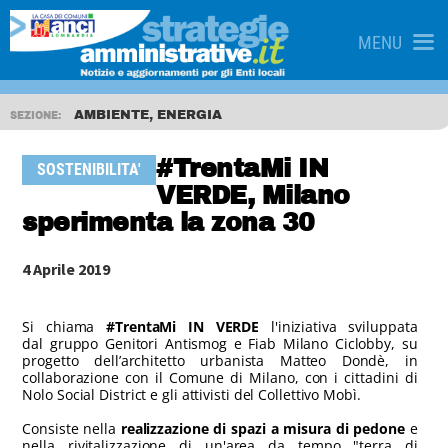
MENU
AMBIENTE, ENERGIA
SEZIONE:
#TrentaMi IN
SOSTENIBILITA'
VERDE, Milano
sperimenta la zona 30
4 Aprile 2019
Si chiama
#TrentaMi IN VERDE
l'iniziativa sviluppata
dal gruppo Genitori Antismog e Fiab Milano Ciclobby, su
progetto dell’architetto urbanista Matteo Dondè, in
collaborazione con il Comune di Milano, con i cittadini di
Nolo Social District e gli attivisti del Collettivo Mobì.
Consiste nella
realizzazione di spazi a misura di pedone
e
nella rivitalizzazione di un'area da tempo "terra di