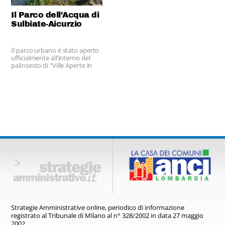
installatori posso accedere al
sito del Curit.
Il Parco dell’Acqua di
Sulbiate-Aicurzio
Il parco urbano è stato aperto
ufficialmente all’interno del
palinsesto di “Ville Aperte in
Brianza”
Strategie Amministrative online,
periodico di informazione
registrato
al Tribunale di Milano al n° 328/2002
in data 27 maggio
2002