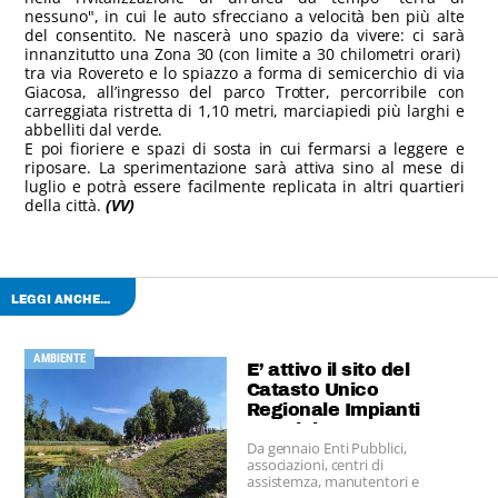
nessuno", in cui le auto sfrecciano a velocità ben più alte
del consentito. Ne nascerà uno spazio da vivere: ci sarà
innanzitutto una Zona 30 (con limite a 30 chilometri orari)
tra via Rovereto e lo spiazzo a forma di semicerchio di via
Giacosa, all’ingresso del parco Trotter, percorribile con
carreggiata ristretta di 1,10 metri, marciapiedi più larghi e
abbelliti dal verde.
E poi fioriere e spazi di sosta in cui fermarsi a leggere e
riposare. La sperimentazione sarà attiva sino al mese di
luglio e potrà essere facilmente replicata in altri quartieri
della città.
(VV)
LEGGI ANCHE...
AMBIENTE
E’ attivo il sito del
Catasto Unico
Regionale Impianti
Termici
Da gennaio Enti Pubblici,
associazioni, centri di
assistemza, manutentori e