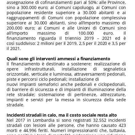
assegnazione di cofinanziamenti pari al 50%: alle Province,
sino a 300.000 euro; ai Comuni capoluogo, ai Comuni con
popolazione residente superiore a 30.000 abitanti e ai
raggruppamenti di Comuni con popolazione complessiva
superiore ai 30.000 abitanti, sino all’importo massimo di
200.000 euro; ai Comuni e alle Unioni di Comuni sino
all’importo massimo di 100.000 euro. Il
finanziamento riguarda il triennio 2019 – 2021 ed è
così suddiviso: 2 milioni per il 2019, 2,5 per il 2020 e 3,5 per
il 2021.
Quali sono gli interventi ammessi a finanziamento
Il finanziamento è destinato a sostenere: realizzazione di
opere infrastrutturali, installazione di segnaletica
orizzontale, verticale e luminosa, attraversamenti pedonali,
piste e percorsi ciclo pedonali; installazione di
nuovi impianti semaforici anche pedonali e ciclopedonali,
di barriere di sicurezza e di impianti di illuminazione della
rete stradale; sistemazione di pertinenze, attrezzature,
impianti e servizi per la messa in sicurezza della sede
stradale.
Incidenti stradali in calo, ma il costo sociale resta alto
Nel 2017 in Lombardia si sono registrati 32.552 incidenti
stradali con lesioni alle persone, che hanno causato 423
morti e 44.996 feriti. Numeri impressionanti che, tuttavia,