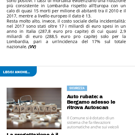
sono positivi: i tassi di mortalità evidenziano una riduzione
più consistente in Lombardia rispetto all’Europa con un
calo di quasi 15 morti per milione di abitanti tra il 2010 e il
2017, mentre a livello europeo il dato è 13.
Resta molto alto, invece, il costo sociale della incidentalità:
nel 2017 sono stati oltre 17 i miliardi di euro spesi in un
anno in Italia (287,8 euro pro capite) di cui quasi 2,9
miliardi di euro (288,5 euro pro capite) solo per la
Lombardia, pari a un’incidenza del 17% sul totale
nazionale.
(VV)
LEGGI ANCHE...
SICUREZZA
Auto rubate: a
Bergamo adesso le
ritrova Autoscan
Il Comune si è dotato di un
sistema che fa rilevazioni
automatiche anche sui veicoli
fuorilegge.
La progettazione è il