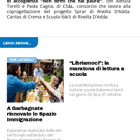
di accoglienza "Non dirmi che hai paura!"
, con Alessia
Torelli e Paola Cagna, di CS&L, consorzio che lavora alla
coprogettazione del progetto Sprar di Rivolta D'Adda,
Caritas di Crema e Scuola ItAcli di Rivolta D'Adda.
LEGGI ANCHE...
FAMI LAB'IMPACT
“Libriamoci”: la
maratona di lettura a
scuola
La manifestazione rivolta a
tutte le scuole italiane si terrà
nei giorni 29, 30 e 31 ottobre
2014 giornate in cui si
svolgeranno letture ad alta
A Garbagnate
voce in tutte le classi.
rinnovato lo Spazio
Immigrazione
Esperienze realizzate dalle reti
territoriali nell’ambito del
Piano di Intervento Regionale