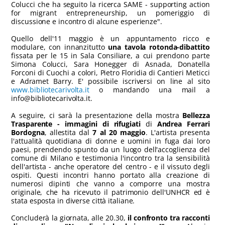
Colucci che ha seguito la ricerca SAME - supporting action
for migrant entrepreneurship, un pomeriggio di
discussione e incontro di alcune esperienze".
Quello dell'11 maggio è un appuntamento ricco e
modulare, con innanzitutto
una tavola rotonda-dibattito
fissata per le 15 in Sala Consiliare, a cui prendono parte
Simona Colucci, Sara Honegger di Asnada, Donatella
Forconi di Cuochi a colori, Pietro Floridia di Cantieri Meticci
e Adramet Barry. E' possibile iscriversi on line al sito
www.bibliotecarivolta.it
o mandando una mail a
info@bibliotecarivolta.it.
A seguire, ci sarà la presentazione della mostra
Bellezza
Trasparente - immagini di rifugiati
di
Andrea Ferrari
Bordogna
, allestita dal
7 al 20 maggio
. L'artista presenta
l'attualità quotidiana di donne e uomini in fuga dai loro
paesi, prendendo spunto da un luogo dell'accoglienza del
comune di Milano e testimonia l'incontro tra la sensibilità
dell'artista - anche operatore del centro - e il vissuto degli
ospiti. Questi incontri hanno portato alla creazione di
numerosi dipinti che vanno a comporre una mostra
originale, che ha ricevuto il patrimonio dell'UNHCR ed è
stata esposta in diverse città italiane.
Concluderà la giornata, alle 20.30,
il confronto tra racconti