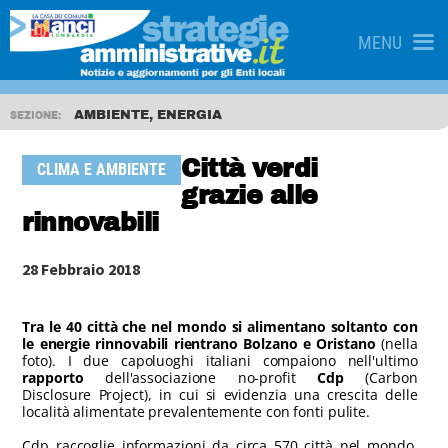
MENU
AMBIENTE, ENERGIA
SEZIONE:
Città verdi
CLIMA E AMBIENTE
grazie alle
rinnovabili
28 Febbraio 2018
Tra le 40 città che nel mondo si alimentano soltanto con
le energie rinnovabili rientrano Bolzano e Oristano
(nella
foto). I due capoluoghi italiani compaiono nell'ultimo
rapporto
dell'associazione no-profit
Cdp
(Carbon
Disclosure Project), in cui si evidenzia una crescita delle
località alimentate prevalentemente con fonti pulite.
Cdp raccoglie informazioni da circa 570 città nel mondo.