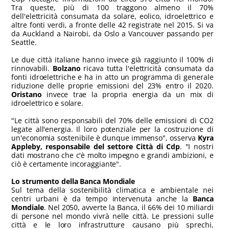
Tra queste, più di 100 traggono almeno il 70%
dell'elettricità consumata da solare, eolico, idroelettrico e
altre fonti verdi, a fronte delle 42 registrate nel 2015. Si va
da Auckland a Nairobi, da Oslo a Vancouver passando per
Seattle.
Le due città italiane hanno invece già raggiunto il 100% di
rinnovabili.
Bolzano
ricava tutta l'elettricità consumata da
fonti idroelettriche e ha in atto un programma di generale
riduzione delle proprie emissioni del 23% entro il 2020.
Oristano
invece trae la propria energia da un mix di
idroelettrico e solare.
"Le città sono responsabili del 70% delle emissioni di CO2
legate all'energia. Il loro potenziale per la costruzione di
un'economia sostenibile è dunque immenso", osserva
Kyra
Appleby, responsabile del settore Città di Cdp
. "I nostri
dati mostrano che c'è molto impegno e grandi ambizioni, e
ciò è certamente incoraggiante".
Lo strumento della Banca Mondiale
Sul tema della sostenibilità climatica e ambientale nei
centri urbani è da tempo intervenuta anche la
Banca
Mondiale
. Nel 2050, avverte la Banca, il 66% dei 10 miliardi
di persone nel mondo vivrà nelle città. Le pressioni sulle
città e le loro infrastrutture causano più sprechi,