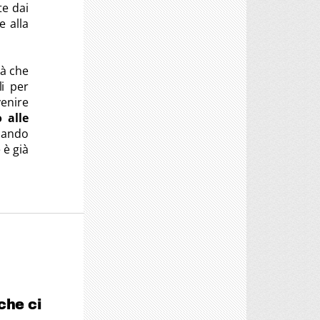
te dai
e alla
tà che
i per
enire
 alle
dando
 è già
che ci