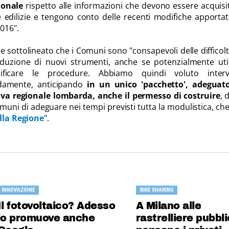
ionale
rispetto alle informazioni che devono essere acquisi
edilizie e tengono conto delle recenti modifiche apportat
016".
e sottolineato che i Comuni sono "consapevoli delle difficol
duzione di nuovi strumenti, anche se potenzialmente util
lificare le procedure. Abbiamo quindi voluto interv
damente, anticipando
in un unico 'pacchetto', adeguato
iva regionale lombarda, anche il permesso di costruire
, 
muni di adeguare nei tempi previsti tutta la modulistica, che
lla Regione
".
INNOVAZIONE
BIKE SHARING
Il fotovoltaico? Adesso
A Milano alle
lo promuove anche
rastrelliere pubbli