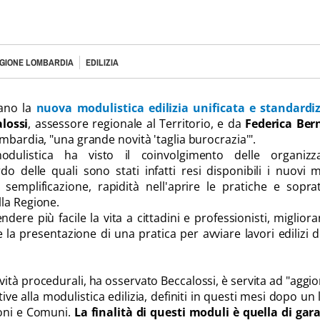
GIONE LOMBARDIA
EDILIZIA
lano la
nuova modulistica edilizia unificata e standardi
lossi
, assessore regionale al Territorio, e da
Federica Ber
mbardia, "una grande novità 'taglia burocrazia'".
odulistica ha visto il coinvolgimento delle organizza
rdo delle quali sono stati infatti resi disponibili i nuovi 
 semplificazione, rapidità nell'aprire le pratiche e sopra
la Regione.
rendere più facile la vita a cittadini e professionisti, migliora
la presentazione di una pratica per avviare lavori edilizi d
ità procedurali, ha osservato Beccalossi, è servita ad "aggi
tive alla modulistica edilizia, definiti in questi mesi dopo un
ioni e Comuni.
La finalità di questi moduli è quella di gar