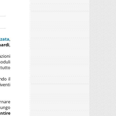
zzata
,
nardi
,
zioni
moduli
ttutto
ndo il
iventi
ornare
 lungo
antire