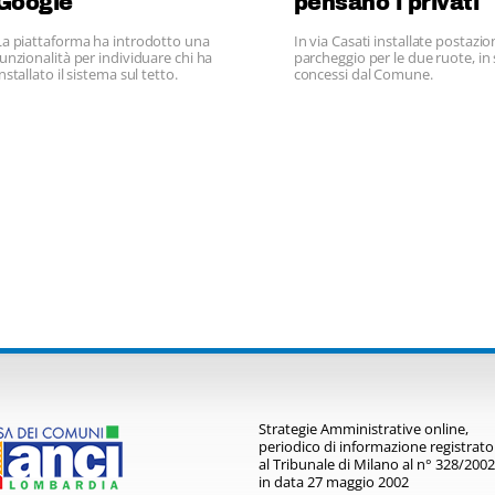
Google
pensano i privati
La piattaforma ha introdotto una
In via Casati installate postazion
funzionalità per individuare chi ha
parcheggio per le due ruote, in 
nstallato il sistema sul tetto.
concessi dal Comune.
Strategie Amministrative online,
periodico di informazione registrato
al Tribunale di Milano al n° 328/2002
in data 27 maggio 2002