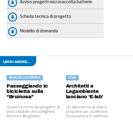
Avviso progetti microraccolta batterie
Scheda tecnica di progetto
Modello di domanda
LEGGI ANCHE...
MOBILITÀ SOSTENIBILE
STUDI
Passeggiando in
Architetti e
bicicletta sulla
Legambiente
“Brumosa”
lanciano ‘E-lab’
Questo il nome del progetto di
Un laboratorio di idee e
pista ciclabile che collegherà
proposte per accelerare
Monza e Brugherio.
l’innovazione in edilizia e
stimolare proposte politiche.