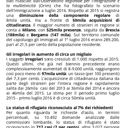
dati rilasciati dall'
Osservatorio Regionale per l'integrazione e
la multietnicità
(Orim) che ha fotografato lo scenario
dell'immigrazione a luglio 2016. Rispetto al 2015 si registra
una
diminuzione della componente regolare
di
8mila unità, ma a fronte di
50mila acquisizioni di
cittadinanza
. Il maggior numero di stranieri in regione si
conta a
Milano
, con
525mila presenze
, seguita da
Brescia
(188mila)
e
Bergamo (147 mila)
. Sul territorio comunale
del capoluogo gli immigrati al 1° luglio 2016 erano 289.200,
pari al 21,5 per cento della popolazione residente.
Gli irregolari in aumento di circa un migliaio
I soggetti
irregolari
sono cresciuti di 1.000 rispetto al 2015.
Questi ultimi, che già nel biennio precedente erano
complessivamente aumentati di 8-9.000 unità, raggiungono
così poco meno di
97mila unità
: un tasso (per 100 presenti)
del 7,3 per cento. L'acquisizione di cittadinanza italiana da
parte degli stranieri per l'intera regione è rapidamente
salita dai 26mila casi del 2013 ai 36mila del 2014 e ancora
ai 46mila del 2015. La stima per il periodo primo luglio
2015 - primo luglio 2016 è di circa 50mila unità.
Lo status di rifugiato riconosciuto al 7% dei richiedenti
Per quanto riguarda le richieste d'asilo, in termini
percentuali, su 10.492 domande analizzate dalle
commissioni lombarde, lo status di rifugiato è stato
riconosciuto in
717 casi (7 per cento)
, altre 3.027 persone