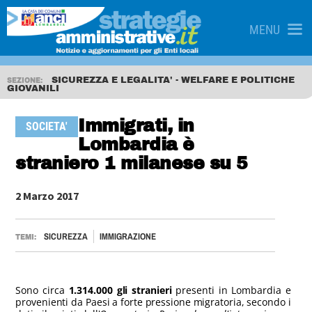
MENU
SICUREZZA E LEGALITA' - WELFARE E POLITICHE
SEZIONE:
GIOVANILI
Immigrati, in
SOCIETA'
Lombardia è
straniero 1 milanese su 5
2 Marzo 2017
SICUREZZA
IMMIGRAZIONE
TEMI:
Sono circa
1.314.000 gli stranieri
presenti in Lombardia e
provenienti da Paesi a forte pressione migratoria, secondo i