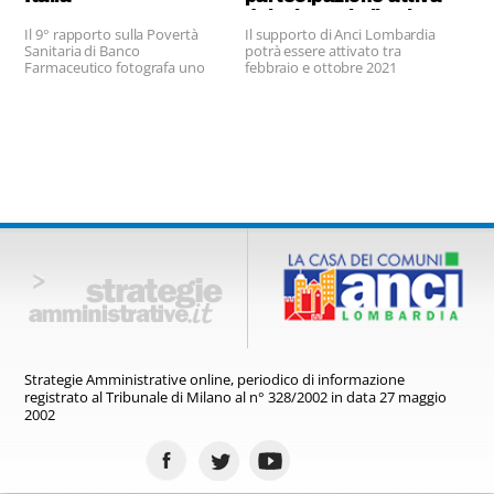
dei migranti alla vita
Il 9° rapporto sulla Povertà
Il supporto di Anci Lombardia
economica, sociale e
Sanitaria di Banco
potrà essere attivato tra
culturale
Farmaceutico fotografa uno
febbraio e ottobre 2021
scenario drammatico.
Strategie Amministrative online,
periodico di informazione
registrato
al Tribunale di Milano al n° 328/2002
in data 27 maggio
2002