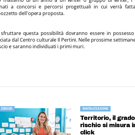
o massimo di un anno a un writer o gruppo di writer; i 
nati a concorsi e percorsi progettuali in cui verrà fatt
bozzetto dell'opera proposta.
o sfruttare questa possibilità dovranno essere in possesso
sciata dal Centro culturale Il Pertini. Nelle prossime settiman
ascio e saranno individuati i primi muri.
ZEROSEI
DIGITALIZZAZIONE
Territorio, il grado
rischio si misura i
click