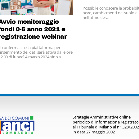
Possibile conoscere la probabilt
neve, cambiamenti nel suolo e
nell'atmosfera.
Avvio monitoraggio
fondi 0-6 anno 2021 e
registrazione webinar
26.2.2024
si conferma che la piattaforma per
l’inserimento dei dati sarà attiva dalle ore
12.00 di lunedì 4 marzo 2024 sino a
venerdì 12 aprile 2024.
Strategie Amministrative online,
periodico di informazione registrato
al Tribunale di Milano al n° 328/2002
in data 27 maggio 2002