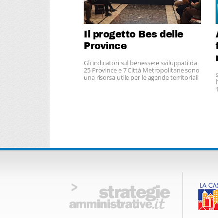
Il progetto Bes delle
Province
Gli indicatori sul benessere sviluppati da
25 Province e 7 Città Metropolitane sono
una risorsa utile per le agende territoriali