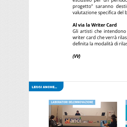
esclusivo per un period
progetto” saranno desti
valutazione specifica del 
Al via la Writer Card
Gli artisti che intendon
writer card che verrà rila
definita la modalità di ril
(VV)
LEGGI ANCHE...
LABORATORI DELL'INNOVAZIONE