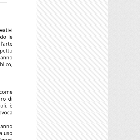
eativi
odo le
l’arte
spetto
ranno
blico,
e come
ro di
oli, è
rovoca
aranno
 a uso