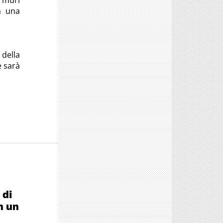
“muri
a una
 della
e sarà
 di
n un