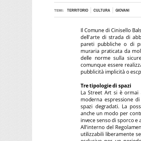
TERRITORIO
CULTURA
GIOVANI
TEMI:
Il Comune di Cinisello Ba
dell'arte di strada di ab
pareti pubbliche o di pr
muraria praticata da molt
delle norme sulla sicur
comunque essere realizzati
pubblicità implicità o esc
Tre tipologie di spazi
La Street Art si è ormai 
moderna espressione di c
spazi degradati. La poss
anche un modo per contra
invece senso di sporco e
All'interno del Regolamen
utilizzabili liberamente s