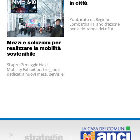
in città
Pubblicato da Regione
Lombardia il Piano d'azione
per la riduzione dei rifiuti
urbani
Mezzi e soluzioni per
realizzare la mobilità
sostenibile
Si apre l’8 maggio Next
Mobility Exhibition, tre giorni
dedicati a nuovi mezzi, servizi e
soluzioni di trasporto