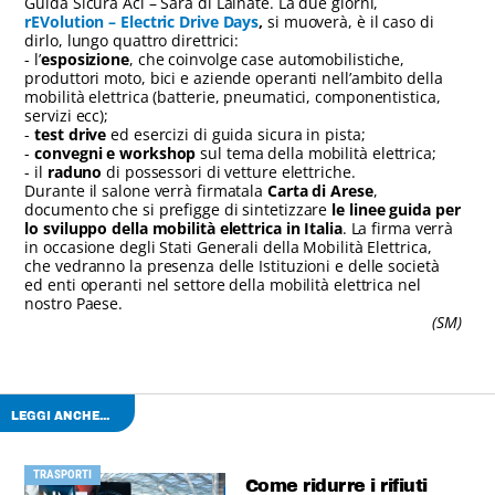
Guida Sicura Aci – Sara di Lainate. La due giorni,
rEVolution – Electric Drive Days
,
si muoverà, è il caso di
dirlo, lungo quattro direttrici:
- l’
esposizione
, che coinvolge case automobilistiche,
produttori moto, bici e aziende operanti nell’ambito della
mobilità elettrica (batterie, pneumatici, componentistica,
servizi ecc);
-
test drive
ed esercizi di guida sicura in pista;
-
convegni e workshop
sul tema della mobilità elettrica;
- il
raduno
di possessori di vetture elettriche.
Durante il salone verrà firmatala
Carta di Arese
,
documento che si prefigge di sintetizzare
le linee guida per
lo sviluppo della mobilità elettrica in Italia
. La firma verrà
in occasione degli Stati Generali della Mobilità Elettrica,
che vedranno la presenza delle Istituzioni e delle società
ed enti operanti nel settore della mobilità elettrica nel
nostro Paese.
(SM)
LEGGI ANCHE...
TRASPORTI
Come ridurre i rifiuti