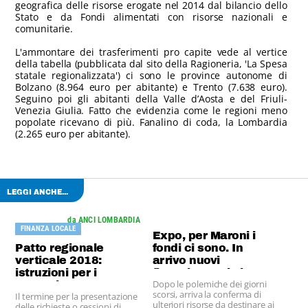
geografica delle risorse erogate nel 2014 dal bilancio dello
Stato e da Fondi alimentati con risorse nazionali e
comunitarie.
L'ammontare dei trasferimenti pro capite vede al vertice
della tabella (pubblicata dal sito della Ragioneria, 'La Spesa
statale regionalizzata') ci sono le province autonome di
Bolzano (8.964 euro per abitante) e Trento (7.638 euro).
Seguino poi gli abitanti della Valle d’Aosta e del Friuli-
Venezia Giulia. Fatto che evidenzia come le regioni meno
popolate ricevano di più. Fanalino di coda, la Lombardia
(2.265 euro per abitante).
LEGGI ANCHE...
da ANCI LOMBARDIA
FINANZA LOCALE
Expo, per Maroni i
Patto regionale
fondi ci sono. In
verticale 2018:
arrivo nuovi
istruzioni per i
finanziamenti ai
Dopo le polemiche dei giorni
Comuni
progetti dei territori
scorsi, arriva la conferma di
Il termine per la presentazione
ulteriori risorse da destinare ai
delle richieste o cessioni di