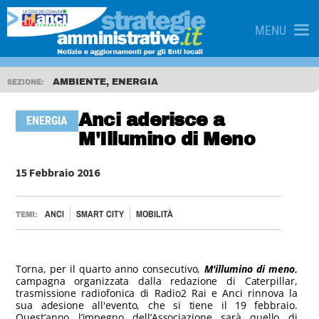
MENU
AMBIENTE, ENERGIA
SEZIONE:
Anci aderisce a
ENERGIA
M'Illumino di Meno
15 Febbraio 2016
ANCI
SMART CITY
MOBILITÀ
TEMI:
Torna, per il quarto anno consecutivo,
M'illumino di meno
,
campagna organizzata dalla redazione di Caterpillar,
trasmissione radiofonica di Radio2 Rai e Anci rinnova la
sua adesione all'evento, che si tiene il 19 febbraio.
Quest’anno l’impegno dell’Associazione sarà quello di