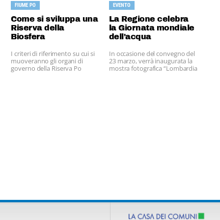
FIUME PO
EVENTO
Come si sviluppa una
La Regione celebra
Riserva della
la Giornata mondiale
Biosfera
dell'acqua
I criteri di riferimento su cui si
In occasione del convegno del
muoveranno gli organi di
23 marzo, verrà inaugurata la
governo della Riserva Po
mostra fotografica “Lombardia
Grande
d'acqua”.