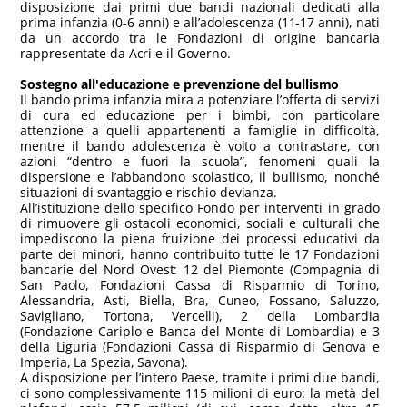
disposizione dai primi due bandi nazionali dedicati alla
prima infanzia (0-6 anni) e all’adolescenza (11-17 anni), nati
da un accordo tra le Fondazioni di origine bancaria
rappresentate da Acri e il Governo.
Sostegno all'educazione e prevenzione del bullismo
Il bando prima infanzia mira a potenziare l’offerta di servizi
di cura ed educazione per i bimbi, con particolare
attenzione a quelli appartenenti a famiglie in difficoltà,
mentre il bando adolescenza è volto a contrastare, con
azioni “dentro e fuori la scuola”, fenomeni quali la
dispersione e l’abbandono scolastico, il bullismo, nonché
situazioni di svantaggio e rischio devianza.
All’istituzione dello specifico Fondo per interventi in grado
di rimuovere gli ostacoli economici, sociali e culturali che
impediscono la piena fruizione dei processi educativi da
parte dei minori, hanno contribuito tutte le 17 Fondazioni
bancarie del Nord Ovest: 12 del Piemonte (Compagnia di
San Paolo, Fondazioni Cassa di Risparmio di Torino,
Alessandria, Asti, Biella, Bra, Cuneo, Fossano, Saluzzo,
Savigliano, Tortona, Vercelli), 2 della Lombardia
(Fondazione Cariplo e Banca del Monte di Lombardia) e 3
della Liguria (Fondazioni Cassa di Risparmio di Genova e
Imperia, La Spezia, Savona).
A disposizione per l’intero Paese, tramite i primi due bandi,
ci sono complessivamente 115 milioni di euro: la metà del