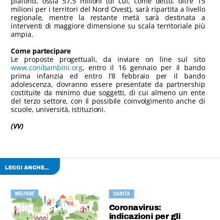
plafond, ossia 57,5 milioni (di cui, come detto, oltre 15
milioni per i territori del Nord Ovest), sarà ripartita a livello
regionale, mentre la restante metà sarà destinata a
interventi di maggiore dimensione su scala territoriale più
ampia.
Come partecipare
Le proposte progettuali, da inviare on line sul sito
www.conibambini.org
, entro il 16 gennaio per il bando
prima infanzia ed entro l’8 febbraio per il bando
adolescenza, dovranno essere presentate da partnership
costituite da minimo due soggetti, di cui almeno un ente
del terzo settore, con il possibile coinvolgimento anche di
scuole, università, istituzioni.
(VV)
LEGGI ANCHE...
WELFARE
SANITA
Coronavirus:
indicazioni per gli