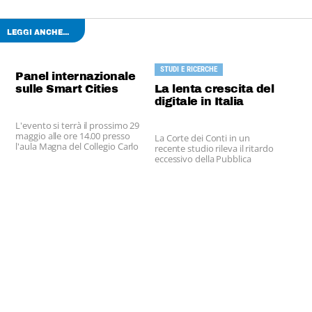
LEGGI ANCHE...
STUDI E RICERCHE
Panel internazionale
sulle Smart Cities
La lenta crescita del
digitale in Italia
L'evento si terrà il prossimo 29
maggio alle ore 14.00 presso
La Corte dei Conti in un
l'aula Magna del Collegio Carlo
recente studio rileva il ritardo
Cattaneo dell'Università
eccessivo della Pubblica
dell’Insubria, Via Dunant, 3
amministrazione digitale
(località Bizzozero) – Varese