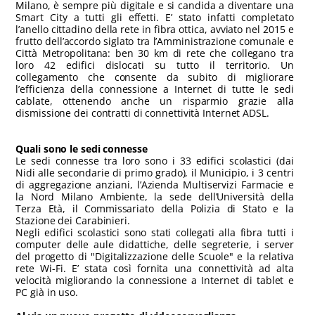
Milano, è sempre più digitale e si candida a diventare una
Smart City a tutti gli effetti. E’ stato infatti completato
l’anello cittadino della rete in fibra ottica, avviato nel 2015 e
frutto dell’accordo siglato tra l’Amministrazione comunale e
Città Metropolitana: ben 30 km di rete che collegano tra
loro 42 edifici dislocati su tutto il territorio. Un
collegamento che consente da subito di migliorare
l’efficienza della connessione a Internet di tutte le sedi
cablate, ottenendo anche un risparmio grazie alla
dismissione dei contratti di connettività Internet ADSL.
Quali sono le sedi connesse
Le sedi connesse tra loro sono i 33 edifici scolastici (dai
Nidi alle secondarie di primo grado), il Municipio, i 3 centri
di aggregazione anziani, l’Azienda Multiservizi Farmacie e
la Nord Milano Ambiente, la sede dell’Università della
Terza Età, il Commissariato della Polizia di Stato e la
Stazione dei Carabinieri.
Negli edifici scolastici sono stati collegati alla fibra tutti i
computer delle aule didattiche, delle segreterie, i server
del progetto di "Digitalizzazione delle Scuole" e la relativa
rete Wi-Fi. E’ stata così fornita una connettività ad alta
velocità migliorando la connessione a Internet di tablet e
PC già in uso.