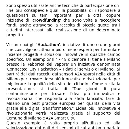
Sono spesso utilizzate anche tecniche di partecipazione on-
line più consapevole quali la possibilità di rispondere a
questionari su temi importanti per la città, oppure
iniziative di
'crowdfunding'
che sono volte a raccogliere
fondi, anche attraverso la raccolta di piccole quote, tra i
cittadini interessati alla realizzazione di un determinato
progetto.
Vi sono poi gli
'Hackathon'
, iniziative di uno o due giorni
che coinvolgono cittadini più o meno esperti per formulare
insieme progetti e soluzioni innovative in qualche campo
specifico. Un esempio? Il 17-18 dicembre si tiene a Milano
presso la 'Fabbrica del Vapore' un iniziativa denominata
'Connected City Hackathon – I dati al servizio di Milano'. Si
partirà dai dati raccolti dai sensori A2A sparsi nella città di
Milano per trovare l’idea più innovativa e rivoluzionaria per
migliorare la qualità della vita dei cittadini. Come recita la
presentazione, si tratta di “Due giorni di pura
contaminazione per trovare l’idea più innovativa e
rivoluzionaria che risponda alla sfida lanciata: fare di
Milano una best practice europea per qualità della vita
grazie alla digital transformation.” L’idea più innovativa e
rivoluzionaria verrà realizzata grazie al supporto del
Comune di Milano e A2A Smart City.
Questo esempio è volto proprio all'utilizzo ed alla
valorizzazione dai dati dei sensori di cui abbiamo parlato