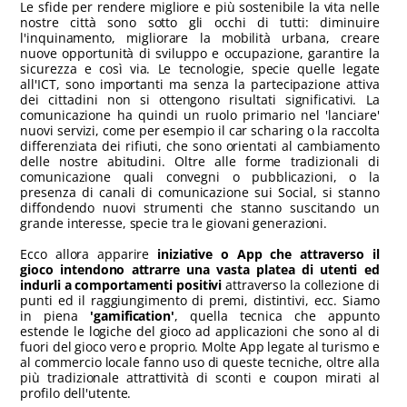
Le sfide per rendere migliore e più sostenibile la vita nelle
nostre città sono sotto gli occhi di tutti: diminuire
l'inquinamento, migliorare la mobilità urbana, creare
nuove opportunità di sviluppo e occupazione, garantire la
sicurezza e così via. Le tecnologie, specie quelle legate
all'ICT, sono importanti ma senza la partecipazione attiva
dei cittadini non si ottengono risultati significativi. La
comunicazione ha quindi un ruolo primario nel 'lanciare'
nuovi servizi, come per esempio il car scharing o la raccolta
differenziata dei rifiuti, che sono orientati al cambiamento
delle nostre abitudini. Oltre alle forme tradizionali di
comunicazione quali convegni o pubblicazioni, o la
presenza di canali di comunicazione sui Social, si stanno
diffondendo nuovi strumenti che stanno suscitando un
grande interesse, specie tra le giovani generazioni.
Ecco allora apparire
iniziative o App che attraverso il
gioco intendono attrarre una vasta platea di utenti ed
indurli a comportamenti positivi
attraverso la collezione di
punti ed il raggiungimento di premi, distintivi, ecc. Siamo
in piena
'gamification'
, quella tecnica che appunto
estende le logiche del gioco ad applicazioni che sono al di
fuori del gioco vero e proprio. Molte App legate al turismo e
al commercio locale fanno uso di queste tecniche, oltre alla
più tradizionale attrattività di sconti e coupon mirati al
profilo dell'utente.