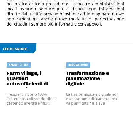
nel nostro articolo precedente. Le nostre amministrazioni
locali avranno sempre più a disposizione informazioni
dirette dalla città: proviamo insieme ad immaginare nuove
applicazioni ma anche nuove modalità di partecipazione
dei cittadini sempre più informati e consapevoli.
LEGGI ANCHE...
SMART CITIES
INNOVAZIONE
Farm village, i
Trasformazione e
quartieri
pianificazione
autosufficienti di
digitale
Amsterdam
I residenti vivono 100%
La trasformazione digitale non
sostenibile, coltivando cibo e
è una somma di scadenza ma
gestendo energia e rifiuti.
va pianificata nella sua
interezza