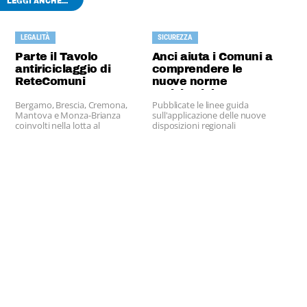
LEGGI ANCHE...
LEGALITÀ
SICUREZZA
Parte il Tavolo
Anci aiuta i Comuni a
antiriciclaggio di
comprendere le
ReteComuni
nuove norme
antisismiche
Bergamo, Brescia, Cremona,
Pubblicate le linee guida
Mantova e Monza-Brianza
sull'applicazione delle nuove
coinvolti nella lotta al
disposizioni regionali
riciclaggio