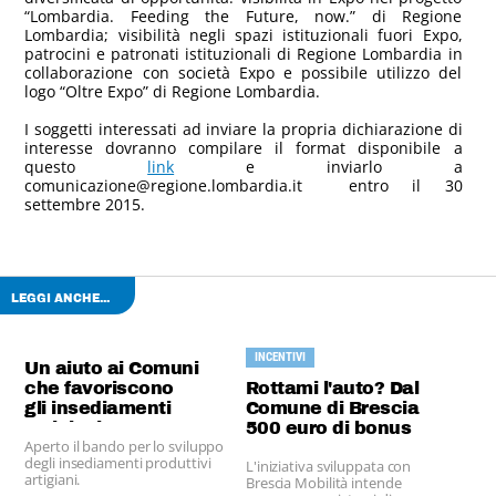
“Lombardia. Feeding the Future, now.” di Regione
Lombardia; visibilità negli spazi istituzionali fuori Expo,
patrocini e patronati istituzionali di Regione Lombardia in
collaborazione con società Expo e possibile utilizzo del
logo “Oltre Expo” di Regione Lombardia.
I soggetti interessati ad inviare la propria dichiarazione di
interesse dovranno compilare il format disponibile a
questo
link
e inviarlo a
comunicazione@regione.lombardia.it entro il 30
settembre 2015.
LEGGI ANCHE...
INCENTIVI
Un aiuto ai Comuni
che favoriscono
Rottami l'auto? Dal
gli insediamenti
Comune di Brescia
artigiani
500 euro di bonus
Aperto il bando per lo sviluppo
degli insediamenti produttivi
L'iniziativa sviluppata con
artigiani.
Brescia Mobilità intende