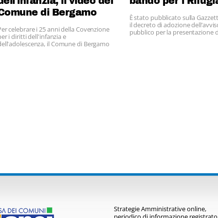
dell'infanzia, il video del
bando per i Rifugi
Comune di Bergamo
È stato pubblicato sulla Gazzett
il decreto di adozione dell’avvis
Per celebrare i 25 anni della Covenzione
pubblico per la presentazione d
er i diritti dell'infanzia e
a valenza territoriale finanziati
dell'adolescenza, il Comune di Bergamo
Europeo per i Rifugiati ed inere
ha realizzato un video girato nelle scuole
l'Azione 3 B – annualità 2012.
comunali
Strategie Amministrative online,
periodico di informazione registrato