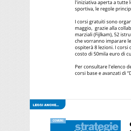
l'iniziativa aperta a tutte
sportiva, le regole princi
I corsi gratuiti sono organ
maggio, grazie alla colla
marziali (Fijlkam), 52 istr
che vorranno imparare le 
ospiterà 8 lezioni. I cors
costo di 50mila euro di c
Per consultare l'elenco de
corsi base e avanzati di “D
LEGGI ANCHE...
COMUNI