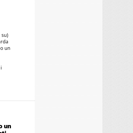
 su)
arda
no un
i
o un