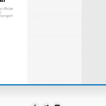
ati
a Ufficiale
o
i progetti
 dal Fondo
nti