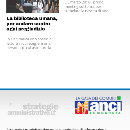
L'8 marzo 2016 il primo
meeting sul tema. per
stimolare la nascita di una
"ospitalità misericordiosa".
La biblioteca umana,
per andare contro
ogni pregiudizio
In Danimarca uno spazio di
lettura in cui scegliere una
persona, di cui ascoltare la
storia.
Strategie Amministrative online,
periodico di informazione