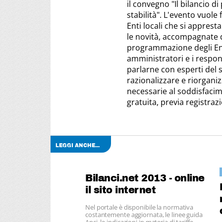
il convegno "Il bilancio di
stabilità". L'evento vuole
Enti locali che si apprest
le novità, accompagnate da
programmazione degli Enti,
amministratori e i respons
parlarne con esperti del 
razionalizzare e riorganizz
necessarie al soddisfacim
gratuita, previa registraz
LEGGI ANCHE...
Bilanci.net 2013 - online
il sito internet
Nel portale è disponibile la normativa
costantemente aggiornata, le linee guida