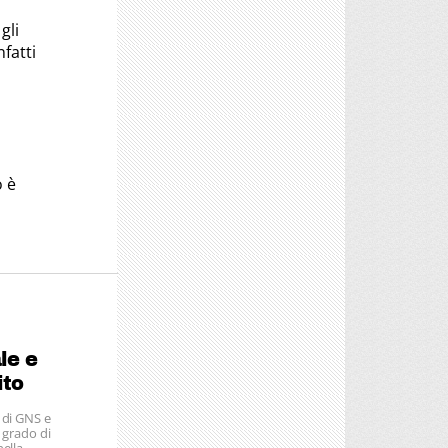
gli
fatti
o è
le e
ito
 di GNS e
n grado di