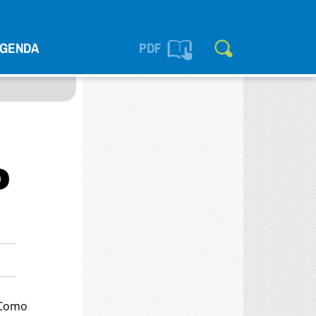
GENDA
PDF
o
 Como