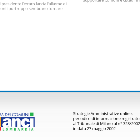
supportare Comuni e cittadini n
Il presidente Decaro lancia l’allarme e i
gestione delle entrate fiscali e d
conti purtroppo sembrano tornare
riscossione coattiva
Strategie Amministrative online,
periodico di informazione registrato
al Tribunale di Milano al n° 328/2002
in data 27 maggio 2002