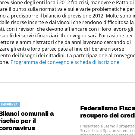
 previsione degli enti locali 2012 fra crisi, manovre e Patto di
 fare il punto sulla normativa e sulle varie problematiche per 
ano a predisporre il bilancio di previsione 2012. Molte sono in
lle risorse incerte e dai vincoli che rendono difficoltosa la
 con i revisori che devono affiancare con il loro lavoro gli
abili dei servizi finanziari. Il convegno sarà l'occasione per
settore e amministratori che da anni lavorano cercando di
are gli enti e loro partecipate al fine di liberare risorse
ento dei bisogni dei cittadini. La partecipazione al convegn
ione.
Programma del convegno e scheda di iscrizione
EMERGENZA
Federalismo Fisca
Bilanci comunali a
recupero del cred
rischio per il
Presentato a Lesmo il progetto
coronavirus
Servizi Locali Spa, un sistema i