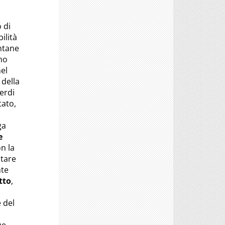
 di
ilità
ontane
no
el
 della
erdi
tato,
ga
e
n la
stare
nte
tto
,
 del