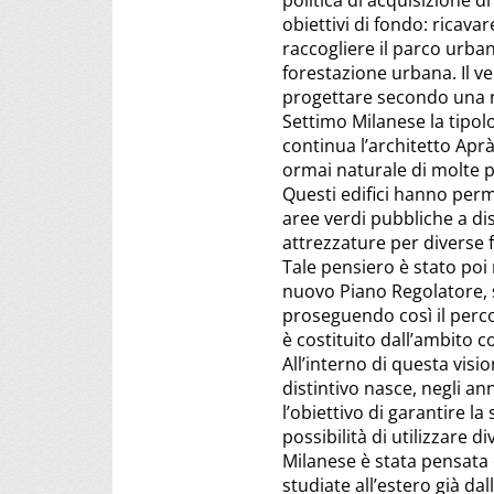
politica di acquisizione d
obiettivi di fondo: ricava
raccogliere il parco urban
forestazione urbana. Il v
progettare secondo una n
Settimo Milanese la tipolo
continua l’architetto Apr
ormai naturale di molte pe
Questi edifici hanno perme
aree verdi pubbliche a dis
attrezzature per diverse 
Tale pensiero è stato poi
nuovo Piano Regolatore, s
proseguendo così il perco
è costituito dall’ambito 
All’interno di questa visi
distintivo nasce, negli an
l’obiettivo di garantire l
possibilità di utilizzare
Milanese è stata pensata 
studiate all’estero già dal