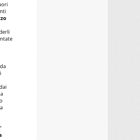
uori
nti
zzo
derli
entate
nda
i
dai
ia
mo
 a
o
”
a