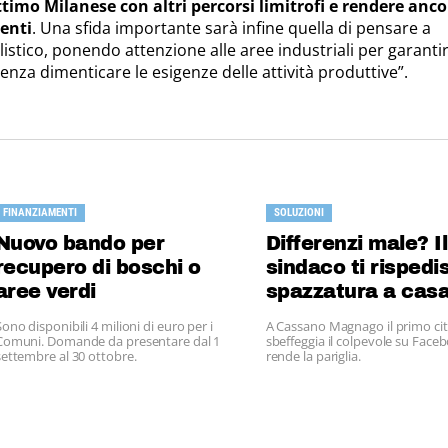
Settimo Milanese con altri percorsi limitrofi e rendere anc
tenti
. Una sfida importante sarà infine quella di pensare a
ilistico, ponendo attenzione alle aree industriali per garantir
enza dimenticare le esigenze delle attività produttive”.
FINANZIAMENTI
SOLUZIONI
Nuovo bando per
Differenzi male? Il
recupero di boschi o
sindaco ti rispedi
aree verdi
spazzatura a cas
Sono disponibili 4 milioni di euro per i
A Cassano Magnago il primo ci
Comuni. Domande da presentare dal 1
sbeffeggia il colpevole su Faceb
settembre al 30 ottobre.
rende la pariglia.