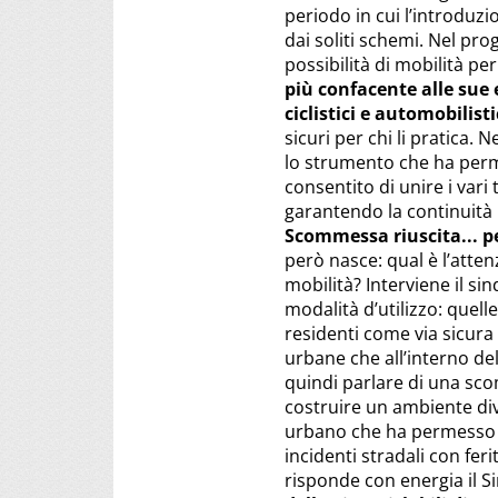
periodo in cui l’introduz
dai soliti schemi. Nel prog
possibilità di mobilità pe
più confacente alle sue 
ciclistici e automobilisti
sicuri per chi li pratica. 
lo strumento che ha perme
consentito di unire i vari t
garantendo la continuità 
Scommessa riuscita... 
però nasce: qual è l’atte
mobilità? Interviene il si
modalità d’utilizzo: quell
residenti come via sicura p
urbane che all’interno del
quindi parlare di una scom
costruire un ambiente div
urbano che ha permesso di
incidenti stradali con fer
risponde con energia il S