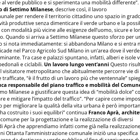
e al verde pubblico e si sperimenta una mobilità differente”.
o di Settimo Milanese
, descrive così, il lavoro
nale per rendere il territorio cittadino uno spazio in grado
vità produttive senza dimenticare il verde urbano e la possib
i con modalità più vicine alle esigenze dell’uomo, sicure e l
to. Quando si arriva a Settimo Milanese questo sforzo per u
o si nota immediatamente: si abbandona Milano e si entra n
icade nel Parco Agricolo Sud Milano in un’area dove il verde
minante. Tra case e palazzi spuntano, infatti, alberi e isole v
edonali e ciclabili.
Un lavoro lungo vent’anni
Questo risul
il visitatore metropolitano che abitualmente percorre vie di
rafficate, “è il frutto di un lavoro più che ventennale” spie
ca responsabile del piano traffico e mobilità del Comun
timo Milanese a giustificare questa idea di “mobilità dolce” co
re e mitigare l’impatto del traffico”. “Per capire come impo
o per migliorare la qualità della vita urbana è però importa
 ha costruito i suoi equilibri” continua
Franco Aprà, archite
 comune per la progettazione e la realizzazione di diversi
 di Aprà che apprendiamo infatti come già nella realizzazione
ni Ottanta l’amministrazione comunale iniziò una specifica