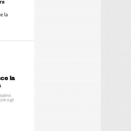
ora
e la
sce la
a
ttadino
ook e gli