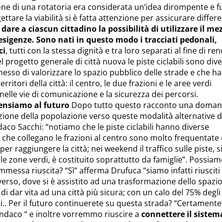
ione di una rotatoria era considerata un’idea dirompente e f
ettare la viabilità si è fatta attenzione per assicurare differe
r
dare a ciascun cittadino la possibilità di utilizzare il me
esigenze. Sono nati in questo modo i tracciati pedonali,
ci
, tutti con la stessa dignità e tra loro separati al fine di ren
Nel progetto generale di città nuova le piste ciclabili sono div
sso di valorizzare lo spazio pubblico delle strade e che ha
erritori della città: il centro, le due frazioni e le aree verdi
nelle vie di comunicazione e la sicurezza dei percorsi.
pensiamo al futuro
Dopo tutto questo racconto una doma
nzione della popolazione verso queste modalità alternative d
ndaco Sacchi: “notiamo che le piste ciclabili hanno diverse
e che collegano le frazioni al centro sono molto frequentate 
er raggiungere la città; nei weekend il traffico sulle piste, s
le zone verdi, è costituito soprattutto da famiglie”. Possia
messa riuscita? “Sì” afferma Drufuca “siamo infatti riusciti
erso, dove si è assistito ad una trasformazione dello spazi
 dar vita ad una città più sicura; con un calo del 75% degli
iti.. Per il futuro continuerete su questa strada? “Certamente
indaco “ e inoltre vorremmo riuscire a
connettere il sistem