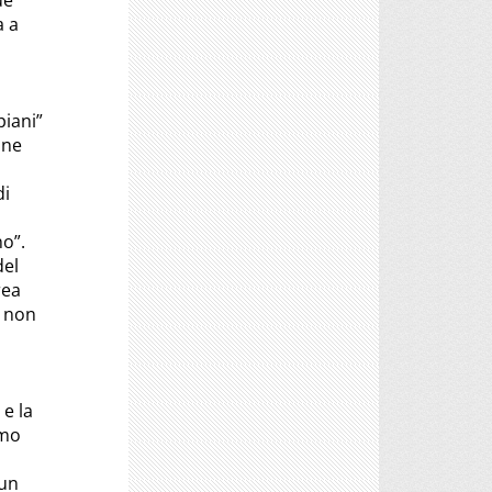
ue
a a
piani”
one
di
no”.
del
rea
e non
 e la
imo
 un