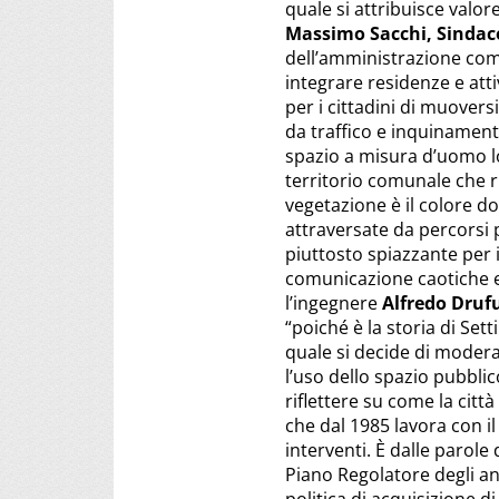
quale si attribuisce valor
Massimo Sacchi, Sindac
dell’amministrazione comu
integrare residenze e atti
per i cittadini di muovers
da traffico e inquinamen
spazio a misura d’uomo l
territorio comunale che r
vegetazione è il colore do
attraversate da percorsi p
piuttosto spiazzante per 
comunicazione caotiche e t
l’ingegnere
Alfredo Drufu
“poiché è la storia di Set
quale si decide di modera
l’uso dello spazio pubblic
riflettere su come la città
che dal 1985 lavora con il
interventi. È dalle parole
Piano Regolatore degli an