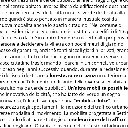
i aree da destinare a verde pubblico al fine di raggiungere d
re nel centro abitato un’area libera da edificazioni e destinat
o e prevedere a est della città un’area verde destinata alla
erde quindi è stato pensato in maniera inusuale così da
uova modalità anche lo spazio cittadino. “Nel comune di
gia residenziale predominante è costituita da edifici di 4, 6 
à “e questo dato è in controtendenza rispetto alla propensi
rsone a desiderare la villetta con pochi metri di giardino.
sso di garantire, anzichè tanti piccoli giardini privati, gran
posizione di tutti e che raccolgono un insieme di servizi e
fasce cittadine trasformando i parchi in un connettivo urba
 ripreso negli anni successivi quando, durante la redazione 
i decise di destinare a
forestazione urbana
un’ulteriore a
rso per cui “l’elemento unificante delle diverse aree abitat
costruito ma da verde pubblico”.
Un’altra mobilità possibile
one innovativa della città, che ha fatto del verde un segno
ni novanta, l’idea di sviluppare una
“mobilità dolce”
con
a sicurezza negli spostamenti, la riduzione del traffico urbano
 diverse modalità di movimento. La mobilità progettata a Sett
cercando di attuare strategie di
moderazione del traffico
la fine degli anni Ottanta e inserite nel contesto cittadino in