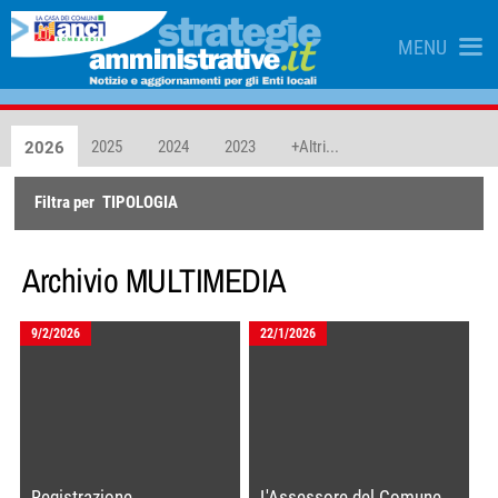
MENU
2025
2024
2023
+Altri...
2026
Filtra per
TIPOLOGIA
Archivio
MULTIMEDIA
9/2/2026
22/1/2026
Registrazione
L'Assessore del Comune