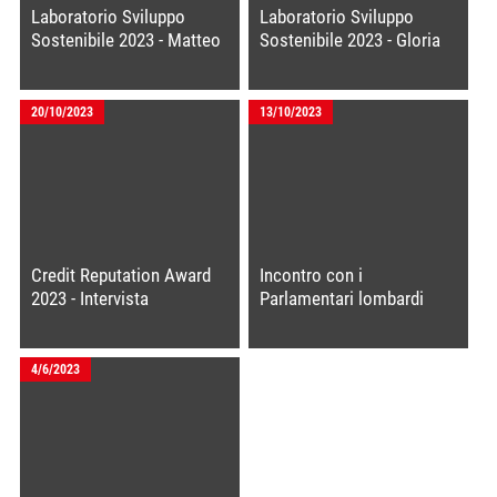
Laboratorio Sviluppo
Laboratorio Sviluppo
Sostenibile 2023 - Matteo
Sostenibile 2023 - Gloria
Grazioli di Lario Reti
Gerosa di Gruppo CAP
Holding
20/10/2023
13/10/2023
Credit Reputation Award
Incontro con i
2023 - Intervista
Parlamentari lombardi
all'amministratore unico
di AnciLab Alessio
Zanzottera
4/6/2023