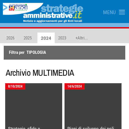
MENU
2026
2025
2023
+Altri...
2024
Filtra per
TIPOLOGIA
Archivio
MULTIMEDIA
8/10/2024
14/6/2024
Strategie, sfide e
Piani di sviluppo dei poli