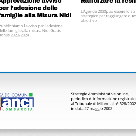
Approvazione avviso
Rafforzare la resi
per l’adesione delle
L’Agenda 2030può essere lo s
famiglie alla Misura Nidi
strategico per raggiungere que
obiettivo
Gratis – Bonus
Pubblichiamo l'avviso per l'adesione
2023/2024,
delle famiglie alla misura Nidi Gratis -
Bonus 2023/2024
Strategie Amministrative online,
periodico di informazione registrato
al Tribunale di Milano al n° 328/2002
in data 27 maggio 2002