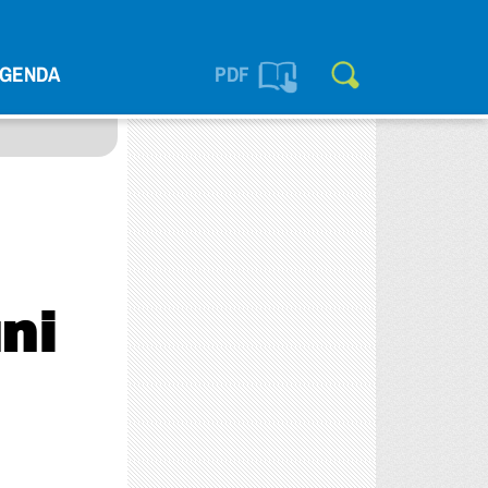
GENDA
PDF
ni