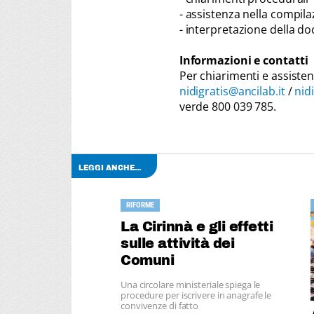
- assistenza nella compil
- interpretazione della 
Informazioni e contatti
Per chiarimenti e assisten
nidigratis@ancilab.it
/
nid
verde 800 039 785.
LEGGI ANCHE...
RIFORME
La Cirinnà e gli effetti
sulle attività dei
Comuni
Una circolare ministeriale spiega le
procedure per iscrivere in anagrafe le
convivenze di fatto