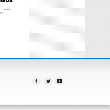
lienza
trumento
sto