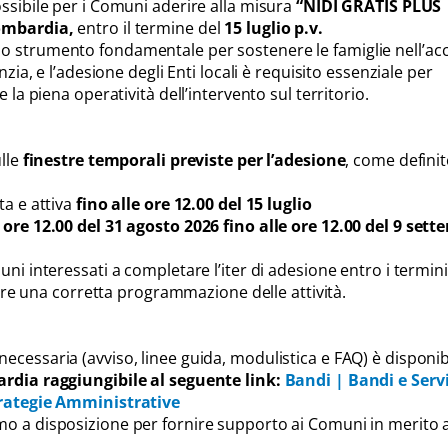
ossibile per i Comuni aderire alla misura
“NIDI GRATIS PLUS
ombardia,
entro il termine del
15 luglio p.v.
o strumento fondamentale per sostenere le famiglie nell’ac
anzia, e l’adesione degli Enti locali è requisito essenziale per
e la piena operatività dell’intervento sul territorio.
ulle
finestre temporali previste per l’adesione
, come definit
ta e attiva
fino alle ore 12.00 del
15 luglio
 ore 12.00 del 31 agosto 2026 fino alle ore 12.00 del 9 set
uni interessati a completare l’iter di adesione entro i termini
ntire una corretta programmazione delle attività.
ecessaria (avviso, linee guida, modulistica e FAQ) è disponib
rdia raggiungibile al seguente link:
Bandi | Bandi e Servi
rategie Amministrative
o a disposizione per fornire supporto ai Comuni in merito a