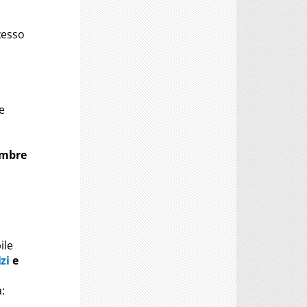
cesso
e
tembre
ile
zi
e
: