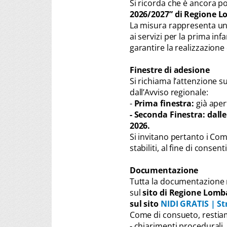
Si ricorda che è ancora p
2026/2027” di Regione L
La misura rappresenta un
ai servizi per la prima inf
garantire la realizzazione 
Finestre di adesione
Si richiama l’attenzione s
dall’Avviso regionale:
-
Prima finestra:
già aper
- Seconda Finestra: dalle
2026.
Si invitano pertanto i Com
stabiliti, al fine di conse
Documentazione
Tutta la documentazione n
sul
sito di Regione Lomba
sul sito
NIDI GRATIS | St
Come di consueto, restiam
- chiarimenti procedurali