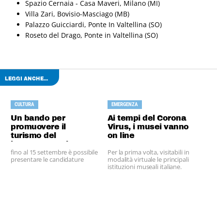
Spazio Cernaia - Casa Maveri, Milano (MI)
Villa Zari, Bovisio-Masciago (MB)
Palazzo Guicciardi, Ponte In Valtellina (SO)
Roseto del Drago, Ponte in Valtellina (SO)
LEGGI ANCHE...
CULTURA
EMERGENZA
Un bando per
Ai tempi del Corona
promuovere il
Virus, i musei vanno
turismo del
on line
benessere nei
fino al 15 settembre è possibile
Per la prima volta, visitabili in
Comuni
presentare le candidature
modalità virtuale le principali
istituzioni museali italiane.