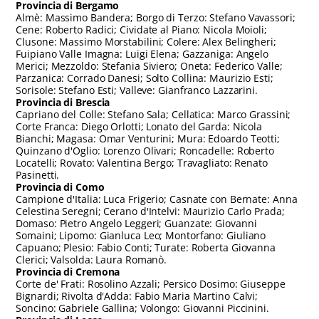
Provincia di Bergamo
Almè: Massimo Bandera; Borgo di Terzo: Stefano Vavassori;
Cene: Roberto Radici; Cividate al Piano: Nicola Moioli;
Clusone: Massimo Morstabilini; Colere: Alex Belingheri;
Fuipiano Valle Imagna: Luigi Elena; Gazzaniga: Angelo
Merici; Mezzoldo: Stefania Siviero; Oneta: Federico Valle;
Parzanica: Corrado Danesi; Solto Collina: Maurizio Esti;
Sorisole: Stefano Esti; Valleve: Gianfranco Lazzarini.
Provincia di Brescia
Capriano del Colle: Stefano Sala; Cellatica: Marco Grassini;
Corte Franca: Diego Orlotti; Lonato del Garda: Nicola
Bianchi; Magasa: Omar Venturini; Mura: Edoardo Teotti;
Quinzano d'Oglio: Lorenzo Olivari; Roncadelle: Roberto
Locatelli; Rovato: Valentina Bergo; Travagliato: Renato
Pasinetti.
Provincia di Como
Campione d'Italia: Luca Frigerio; Casnate con Bernate: Anna
Celestina Seregni; Cerano d'Intelvi: Maurizio Carlo Prada;
Domaso: Pietro Angelo Leggeri; Guanzate: Giovanni
Somaini; Lipomo: Gianluca Leo; Montorfano: Giuliano
Capuano; Plesio: Fabio Conti; Turate: Roberta Giovanna
Clerici; Valsolda: Laura Romanò.
Provincia di Cremona
Corte de' Frati: Rosolino Azzali; Persico Dosimo: Giuseppe
Bignardi; Rivolta d'Adda: Fabio Maria Martino Calvi;
Soncino: Gabriele Gallina; Volongo: Giovanni Piccinini.