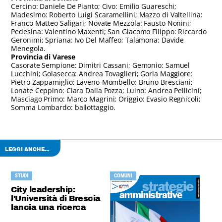
Cercino: Daniele De Pianto; Civo: Emilio Guareschi;
Madesimo: Roberto Luigi Scaramellini; Mazzo di Valtellina:
Franco Matteo Saligari; Novate Mezzola: Fausto Nonini;
Pedesina: Valentino Maxenti; San Giacomo Filippo: Riccardo
Geronimi; Spriana: Ivo Del Maffeo; Talamona: Davide
Menegola.
Provincia di Varese
Casorate Sempione: Dimitri Cassani; Gemonio: Samuel
Lucchini; Golasecca: Andrea Tovaglieri; Gorla Maggiore:
Pietro Zappamiglio; Laveno-Mombello: Bruno Bresciani;
Lonate Ceppino: Clara Dalla Pozza; Luino: Andrea Pellicini;
Masciago Primo: Marco Magrini; Origgio: Evasio Regnicoli;
Somma Lombardo: ballottaggio.
LEGGI ANCHE...
STUDI
COMUNI
City leadership:
l'Università di Brescia
lancia una ricerca