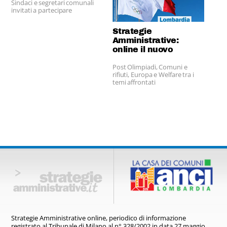
Sindaci e segretari comunali
invitati a partecipare
Strategie
Amministrative:
online il nuovo
numero
Post Olimpiadi, Comuni e
rifiuti, Europa e Welfare tra i
temi affrontati
Strategie Amministrative online,
periodico di informazione
registrato
al Tribunale di Milano al n° 328/2002
in data 27 maggio