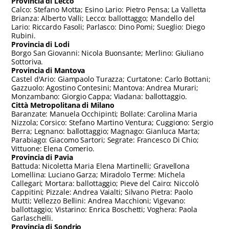
Provincia di Lecco
Calco: Stefano Motta; Esino Lario: Pietro Pensa; La Valletta
Brianza: Alberto Valli; Lecco: ballottaggo; Mandello del
Lario: Riccardo Fasoli; Parlasco: Dino Pomi; Sueglio: Diego
Rubini.
Provincia di Lodi
Borgo San Giovanni: Nicola Buonsante; Merlino: Giuliano
Sottoriva.
Provincia di Mantova
Castel d'Ario: Giampaolo Turazza; Curtatone: Carlo Bottani;
Gazzuolo: Agostino Contesini; Mantova: Andrea Murari;
Monzambano: Giorgio Cappa; Viadana: ballottaggio.
Città Metropolitana di Milano
Baranzate: Manuela Occhipinti; Bollate: Carolina Maria
Nizzola; Corsico: Stefano Martino Ventura; Cuggiono: Sergio
Berra; Legnano: ballottaggio; Magnago: Gianluca Marta;
Parabiago: Giacomo Sartori; Segrate: Francesco Di Chio;
Vittuone: Elena Comerio.
Provincia di Pavia
Battuda: Nicoletta Maria Elena Martinelli; Gravellona
Lomellina: Luciano Garza; Miradolo Terme: Michela
Callegari; Mortara: ballottaggio; Pieve del Cairo: Niccolò
Cappitini; Pizzale: Andrea Vaialti; Silvano Pietra: Paolo
Mutti; Vellezzo Bellini: Andrea Macchioni; Vigevano:
ballottaggio; Vistarino: Enrica Boschetti; Voghera: Paola
Garlaschelli.
Provincia di Sondrio