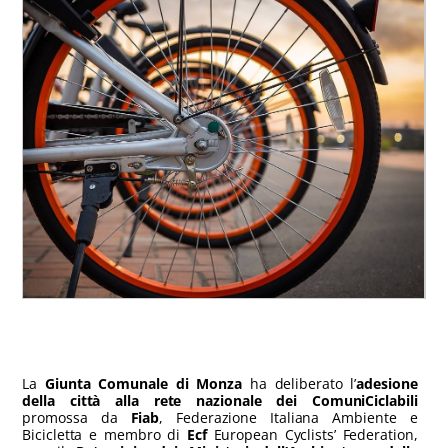
La
Giunta Comunale
di Monza
ha deliberato l’
adesione
della città
alla rete nazionale dei ComuniCiclabili
promossa da
F
iab
, Federazione Italiana Ambiente e
Bicicletta e membro di
E
cf
European Cyclists’ Federation,