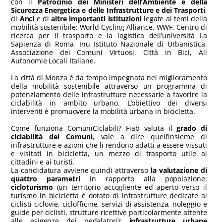
con il
Patrocinio dei Ministeri dell’Ambiente e della
Sicurezza Energetica e delle Infrastrutture e dei Trasporti
,
di
A
nci
e di
altre importanti istituzioni
legate ai temi della
mobilità sostenibile: World Cycling Alliance, WWF, Centro di
ricerca per il trasporto e la logistica dell’università La
Sapienza di Roma, Inu Istituto Nazionale di Urbanistica,
Associazione dei Comuni Virtuosi, Città in Bici, Ali
Autonomie Locali Italiane.
La città di Monza è da tempo impegnata nel miglioramento
della mobilità sostenibile attraverso un programma di
potenziamento delle infrastrutture necessarie a favorire la
ciclabilità in ambito urbano. L’obiettivo dei diversi
interventi è promuovere la mobilità urbana in bicicletta.
Come funziona ComuniCiclabili? Fiab valuta il
grado di
ciclabilità dei
C
omuni
, vale a dire quell’insieme di
infrastrutture e azioni che li rendono adatti a essere vissuti
e visitati in bicicletta, un mezzo di trasporto utile ai
cittadini e ai turisti.
La candidatura avviene quindi attraverso
la valutazione di
quattro parametri
in rapporto alla popolazione:
cicloturismo
(un territorio accogliente ed aperto verso il
turismo in bicicletta è dotato di infrastrutture dedicate ai
ciclisti ciclovie, ciclofficine, servizi di assistenza, noleggio e
guide per ciclisti, strutture ricettive particolarmente attente
alle esigenze dei pedalatori);
infrastrutture urbane