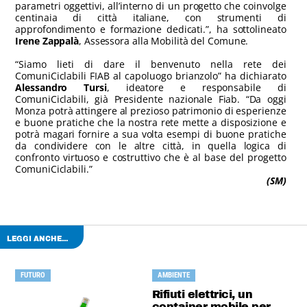
parametri oggettivi, all’interno di un progetto che coinvolge
centinaia di città italiane, con strumenti di
approfondimento e formazione dedicati.”, ha sottolineato
Irene Zappalà
, Assessora alla Mobilità del Comune.
“Siamo lieti di dare il benvenuto nella rete dei
ComuniCiclabili FIAB al capoluogo brianzolo” ha dichiarato
Alessandro Tursi
, ideatore e responsabile di
ComuniCiclabili, già Presidente nazionale Fiab. “Da oggi
Monza potrà attingere al prezioso patrimonio di esperienze
e buone pratiche che la nostra rete mette a disposizione e
potrà magari fornire a sua volta esempi di buone pratiche
da condividere con le altre città, in quella logica di
confronto virtuoso e costruttivo che è al base del progetto
ComuniCiclabili.”
(SM)
LEGGI ANCHE...
FUTURO
AMBIENTE
Rifiuti elettrici, un
container mobile per