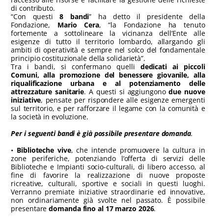
di contributo.
“Con questi
8 bandi
” ha detto il presidente della
Fondazione,
Mario Cera
, “la Fondazione ha tenuto
fortemente a sottolineare la vicinanza dell’Ente alle
esigenze di tutto il territorio lombardo, allargando gli
ambiti di operatività e sempre nel solco del fondamentale
principio costituzionale della solidarietà”.
Tra i bandi, si confermano quelli
dedicati ai piccoli
Comuni, alla promozione del benessere giovanile, alla
riqualificazione urbana e al potenziamento delle
attrezzature sanitarie
. A questi si aggiungono
due nuove
iniziative
, pensate per rispondere alle esigenze emergenti
sul territorio, e per rafforzare il legame con la comunità e
la società in evoluzione.
Per i seguenti bandi è già possibile presentare domanda
.
•
Biblioteche vive
, che intende promuovere la cultura in
zone periferiche, potenziando l’offerta di servizi delle
Biblioteche e Impianti socio-culturali, di libero accesso, al
fine di favorire la realizzazione di nuove proposte
ricreative, culturali, sportive e sociali in questi luoghi.
Verranno premiate iniziative straordinarie ed innovative,
non ordinariamente già svolte nel passato. È possibile
presentare
domanda
fino
al 17 marzo 2026
.