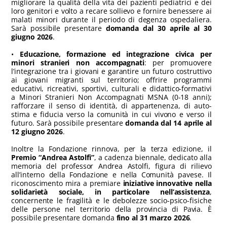
migliorare la qualità della vita dei pazienti pediatrici e dei
loro genitori e volto a recare sollievo e fornire benessere ai
malati minori durante il periodo di degenza ospedaliera.
Sarà possibile presentare
domanda dal 30 aprile al 30
giugno 2026
.
•
Educazione, formazione ed integrazione civica per
minori stranieri non accompagnati
: per promuovere
l’integrazione tra i giovani e garantire un futuro costruttivo
ai giovani migranti sul territorio; offrire programmi
educativi, ricreativi, sportivi, culturali e didattico-formativi
a Minori Stranieri Non Accompagnati MSNA (0-18 anni);
rafforzare il senso di identità, di appartenenza, di auto-
stima e fiducia verso la comunità in cui vivono e verso il
futuro. Sarà possibile presentare
domanda dal 14 aprile al
12 giugno 2026
.
Inoltre la Fondazione rinnova, per la terza edizione, il
Premio “Andrea Astolfi”
, a cadenza biennale, dedicato alla
memoria del professor Andrea Astolfi, figura di rilievo
all’interno della Fondazione e nella Comunità pavese. Il
riconoscimento mira a premiare
iniziative innovative nella
solidarietà sociale, in particolare nell’assistenza
,
concernente le fragilità e le debolezze socio-psico-fisiche
delle persone nel territorio della provincia di Pavia. È
possibile presentare domanda
fino
al 31 marzo 2026
.