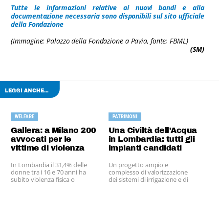
Tutte le informazioni relative ai nuovi bandi e alla
documentazione necessaria sono disponibili sul sito ufficiale
della Fondazione
(Immagine: Palazzo della Fondazione a Pavia, fonte; FBML)
(SM)
LEGGI ANCHE...
WELFARE
PATRIMONI
Gallera: a Milano 200
Una Civiltà dell'Acqua
avvocati per le
in Lombardia: tutti gli
vittime di violenza
impianti candidati
Unesco
In Lombardia il 31,4% delle
Un progetto ampio e
donne tra i 16 e 70 anni ha
complesso di valorizzazione
subito violenza fisica o
dei sistemi di irrigazione e di
sessuale, ma solo l'1 per mille
difesa del territorio
denuncia.