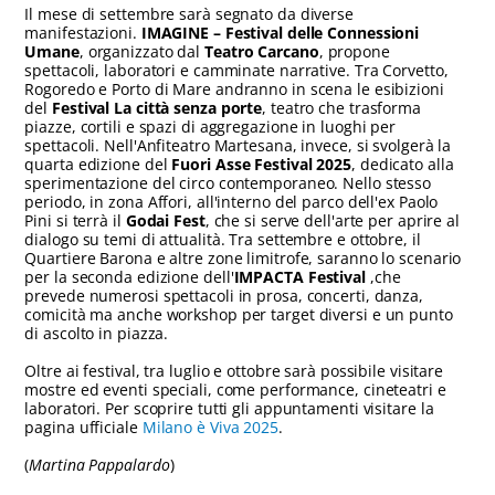
Il mese di settembre sarà segnato da diverse
manifestazioni.
IMAGINE – Festival delle Connessioni
Umane
, organizzato dal
Teatro Carcano
, propone
spettacoli, laboratori e camminate narrative. Tra Corvetto,
Rogoredo e Porto di Mare andranno in scena le esibizioni
del
Festival La città senza porte
, teatro che trasforma
piazze, cortili e spazi di aggregazione in luoghi per
spettacoli. Nell'Anfiteatro Martesana, invece, si svolgerà la
quarta edizione del
Fuori Asse Festival 2025
, dedicato alla
sperimentazione del circo contemporaneo. Nello stesso
periodo, in zona Affori, all'interno del parco dell'ex Paolo
Pini si terrà il
Godai Fest
, che si serve dell'arte per aprire al
dialogo su temi di attualità. Tra settembre e ottobre, il
Quartiere Barona e altre zone limitrofe, saranno lo scenario
per la seconda edizione dell'
IMPACTA Festival
,che
prevede numerosi spettacoli in prosa, concerti, danza,
comicità ma anche workshop per target diversi e un punto
di ascolto in piazza.
Oltre ai festival, tra luglio e ottobre sarà possibile visitare
mostre ed eventi speciali, come performance, cineteatri e
laboratori. Per scoprire tutti gli appuntamenti visitare la
pagina ufficiale
Milano è Viva 2025
.
(
Martina Pappalardo
)