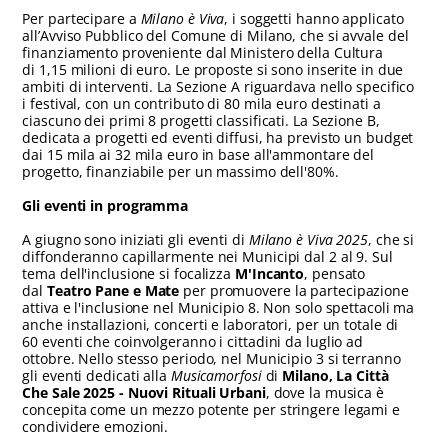
Per partecipare a
Milano è Viva
, i soggetti hanno applicato
all’Avviso Pubblico del Comune di Milano, che si avvale del
finanziamento proveniente dal Ministero della Cultura
di 1,15 milioni di euro. Le proposte si sono inserite in due
ambiti di interventi. La Sezione A riguardava nello specifico
i festival, con un contributo di 80 mila euro destinati a
ciascuno dei primi 8 progetti classificati. La Sezione B,
dedicata a progetti ed eventi diffusi, ha previsto un budget
dai 15 mila ai 32 mila euro in base all'ammontare del
progetto, finanziabile per un massimo dell'80%.
Gli eventi in programma
A giugno sono iniziati gli eventi di
Milano è Viva 2025
, che si
diffonderanno capillarmente nei Municipi dal 2 al 9. Sul
tema dell'inclusione si focalizza
M'Incanto
, pensato
dal
Teatro Pane e Mate
per promuovere la partecipazione
attiva e l'inclusione nel Municipio 8. Non solo spettacoli ma
anche installazioni, concerti e laboratori, per un totale di
60 eventi che coinvolgeranno i cittadini da luglio ad
ottobre. Nello stesso periodo, nel Municipio 3 si terranno
gli eventi dedicati alla
Musicamorfosi
di
Milano, La Città
Che Sale 2025 - Nuovi Rituali Urbani
, dove la musica è
concepita come un mezzo potente per stringere legami e
condividere emozioni.