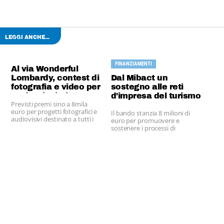
LEGGI ANCHE...
FINANZIAMENTI
Al via Wonderful
Lombardy, contest di
Dal Mibact un
fotografia e video per
sostegno alle reti
professionisti e
d'impresa del turismo
Previsti premi sino a 8mila
studenti
euro per progetti fotografici e
Il bando stanzia 8 milioni di
audiovisivi destinato a tutti i
euro per promuovere e
maggiorenni, italiani e non, che
sostenere i processi di
vogliono contribuire a
integrazione.
promuovere il territorio
lombardo.