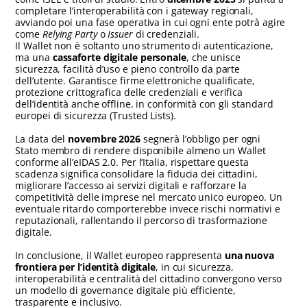
completare l’interoperabilità con i gateway regionali,
avviando poi una fase operativa in cui ogni ente potrà agire
come
Relying Party
o
Issuer
di credenziali.
Il Wallet non è soltanto uno strumento di autenticazione,
ma una
cassaforte digitale personale
, che unisce
sicurezza, facilità d’uso e pieno controllo da parte
dell’utente. Garantisce firme elettroniche qualificate,
protezione crittografica delle credenziali e verifica
dell’identità anche offline, in conformità con gli standard
europei di sicurezza (Trusted Lists).
La data del
novembre 2026
segnerà l’obbligo per ogni
Stato membro di rendere disponibile almeno un Wallet
conforme all’eIDAS 2.0. Per l’Italia, rispettare questa
scadenza significa consolidare la fiducia dei cittadini,
migliorare l’accesso ai servizi digitali e rafforzare la
competitività delle imprese nel mercato unico europeo. Un
eventuale ritardo comporterebbe invece rischi normativi e
reputazionali, rallentando il percorso di trasformazione
digitale.
In conclusione, il Wallet europeo rappresenta
una nuova
frontiera per l’identità digitale
, in cui sicurezza,
interoperabilità e centralità del cittadino convergono verso
un modello di governance digitale più efficiente,
trasparente e inclusivo.