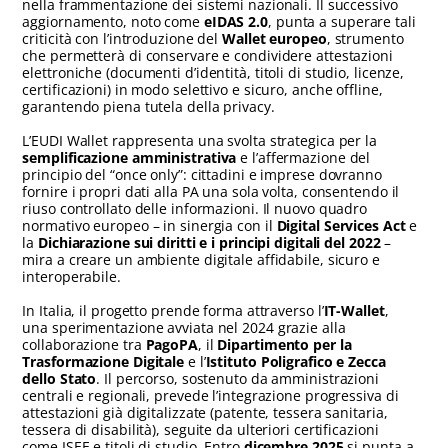
nella frammentazione dei sistemi nazionali. Il successivo
aggiornamento, noto come
eIDAS 2.0
, punta a superare tali
criticità con l’introduzione del
Wallet europeo
, strumento
che permetterà di conservare e condividere attestazioni
elettroniche (documenti d’identità, titoli di studio, licenze,
certificazioni) in modo selettivo e sicuro, anche offline,
garantendo piena tutela della privacy.
L’EUDI Wallet rappresenta una svolta strategica per la
semplificazione amministrativa
e l’affermazione del
principio del “once only”: cittadini e imprese dovranno
fornire i propri dati alla PA una sola volta, consentendo il
riuso controllato delle informazioni. Il nuovo quadro
normativo europeo – in sinergia con il
Digital Services Act
e
la
Dichiarazione sui diritti e i principi digitali del 2022
–
mira a creare un ambiente digitale affidabile, sicuro e
interoperabile.
In Italia, il progetto prende forma attraverso l’
IT-Wallet
,
una sperimentazione avviata nel 2024 grazie alla
collaborazione tra
PagoPA
, il
Dipartimento per la
Trasformazione Digitale
e l’
Istituto Poligrafico e Zecca
dello Stato
. Il percorso, sostenuto da amministrazioni
centrali e regionali, prevede l’integrazione progressiva di
attestazioni già digitalizzate (patente, tessera sanitaria,
tessera di disabilità), seguite da ulteriori certificazioni
come ISEE e titoli di studio. Entro
dicembre 2025
si punta a