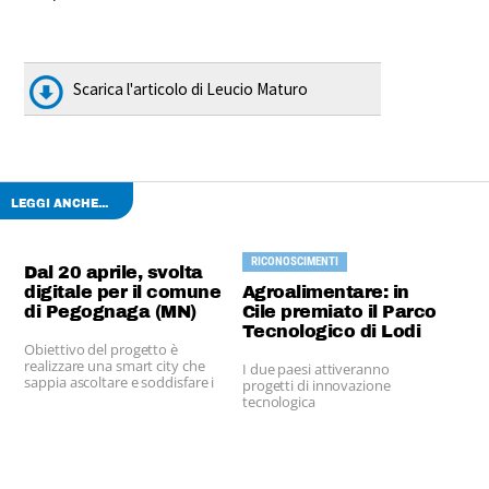
Scarica l'articolo di Leucio Maturo
LEGGI ANCHE...
RICONOSCIMENTI
Dal 20 aprile, svolta
digitale per il comune
Agroalimentare: in
di Pegognaga (MN)
Cile premiato il Parco
Tecnologico di Lodi
Obiettivo del progetto è
realizzare una smart city che
I due paesi attiveranno
sappia ascoltare e soddisfare i
progetti di innovazione
bisogni dei cittadini
tecnologica
nell'agroalimentare e nelle
biotecnologie.