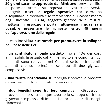
30 giorni saranno approvate dal Ministero
, previa verifica
da parte dell’Arera e su proposta del Gestore dei Servizi
Energetici (Gse),
le regole operative
che dovranno
disciplinare le modalità e le tempistiche di riconoscimento
degli incentivi.
Il Gse
, soggetto gestore della misura,
metterà in esercizio i portali attraverso i quali sarà
possibile presentare le richieste, entro 45 giorni
dall’approvazione delle regole
.
Il testo individua
due strade per promuovere lo sviluppo
nel Paese delle Cer
:
-
un contributo a fondo perduto
fino al 40% dei costi
ammissibili, finanziato dal Pnrr e rivolto alle comunità i cui
impianti sono realizzati nei Comuni sotto i cinquemila
abitanti che supporterà lo sviluppo di due gigawatt
complessivi;
-
una tariffa incentivante
sull’energia rinnovabile prodotta
e condivisa per tutto il territorio nazionale.
I due benefici sono tra loro cumulabili
. Attraverso il
provvedimento sarà dunque favorito lo sviluppo di cinque
gigawatt complessivi di impianti di produzione di energia
rinnovabile.