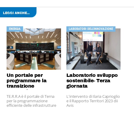
LEGGI ANCHE...
ENERGIA
LABORATORI DELL'INNOVAZIONE
Un portale per
Laboratorio sviluppo
programmare la
sostenibile- Terza
transizione
giornata
energetica
TE.R.R.A è il portale di Terna
L'intervento di Ilaria Caprioglio
per la programmazione
e il Rapporto Territori 2023 dii
efficiente delle infrastrutture
Avis
energetiche del Paese