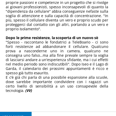
proprie passioni e competenze in un progetto che si rivolge
ai giovani professionisti, spesso inconsapevoli di quanto la
"dipendenza da cellulare" abbia conseguenze nefaste sulla
soglia di attenzione e sulla capacità di concentrazione. "In
più, spesso il cellulare diventa un vero e proprio scudo per
proteggerci dal contatto con gli altri, portando a un vero e
proprio isolamento".
Dopo le prime resistenze, la scoperta di un nuovo sè
"Spesso - raccontano le fondatrici a TeleBoario - ci sono
forti resistenze ad abbandonare il cellulare. Qualcuno
prova a nasconderne uno in camera, qualcuno ne
consegna uno falso...ma alla fine prevale sempre la voglia
di lasciarsi andare a un'esperienza sfidante, ma i cui effetti
nel medio periodo sono indiscutibili". Dopo Iseo e il Lago di
Garda, il calendario dei prossimi appuntamenti è ricco e
spesso già tutto esaurito.
E c'è già chi parla di una possibile espansione alla scuole,
dove sarebbe importante condividere con i ragazzi un
certo livello di sensibilità a un uso consapevole della
tecnologia.
(VV)