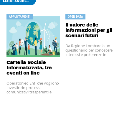
LEGGI ANCHE...
APPUNTAMENTI
OPEN DATA
Il valore delle
informazioni per gli
scenari futuri
Da Regione Lombardia un
questionario per conoscere
interessi e preferenze in
materia di open data dei
Cartella Sociale
cittadini
Informatizzata, tre
eventi on line
Operatori ed Enti che vogliono
investire in processi
comunicativi trasparenti e
garanti della privacy.