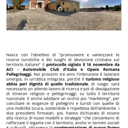
Nasce con l'obiettivo di "promuovere e valorizzare le
risorse turistiche e dei luoghi di devozione cristiana sul
territorio italiano" il
protocollo siglato il 16 novembre da
ACI - Automobile Club d’Italia e Opera Romana
Pellegrinaggi.
Nei prossimi tre anni l'intenzione è lavorare
sinergia, in un'ottica integrata, perchè il
turismo religioso
abbia pari dignità di quello tradizionale
, di svago: sarà
necessario un attento lavoro di ricerca e poi di divulgazione
di itinerari religiosi e pellegrinaggi, su tutto il territorio
nazionale. E anche adottare un occhio più "marketing", per
conciliare le esigenze di pellegrini e turisti con quelle di
una mobilità sicura, sostenibile e rispettosa dell’ambiente. I
due presidenti firmatari, poi, hanno dichiarato di essere
alla ricerca di nuovi modelli e strategie "che consentano di
rafforzare il legame con il territorio, anche in termini sociali
e culturali, attraverso la
sperimentazione di nuove forme