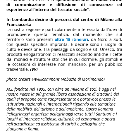
di comunicazione e diffusione di conoscenze ed
esperienze all’interno del tessuto sociale
".
In Lombardia decine di percorsi, dal centro di Milano alla
Franciacorta
La nostra regione è particolarmente interessata dall'idea di
promuovere questa tematica, dal momento che sul
territorio sono presenti
oltre 15 itinerari
, da Nord a Sud,
con questa specifica impronta. E decine sono i luoghi di
culto e devozione. Tra paesaggi da sogno e siti Unesco, tra
prodotti enogastronomici realizzati secondo antiche ricette
dai monaci e strutture storiche in cui dormire, gli stimoli e
le occasioni di interesse non mancano, per un pubblico
trasversale.
(VV)
photo credits @wikicommons (Abbazia di Morimondo)
ACI, fondata nel 1905, con oltre un milione di soci, è oggi nel
nostro Paese la più grande libera associazione di cittadini, dei
quali si propone come rappresentante e portavoce presso le
Istituzioni nazionali e internazionali riguardo alle tematiche
della mobilità, del turismo e dell'ambiente. Opera Romana
Pellegrinaggi organizza pellegrinaggi verso tutti i Santuari e i
luoghi di interesse religioso, culturale ed economico e opera
nell’accoglienza ed assistenza di turisti e pellegrini che
giungono a Roma.