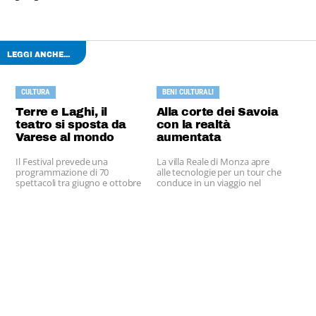
LEGGI ANCHE...
CULTURA
BENI CULTURALI
Terre e Laghi, il
Alla corte dei Savoia
teatro si sposta da
con la realtà
Varese al mondo
aumentata
Il Festival prevede una
La villa Reale di Monza apre
programmazione di 70
alle tecnologie per un tour che
spettacoli tra giugno e ottobre
conduce in un viaggio nel
2016.
tempo