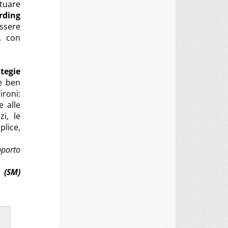
tuare
rding
ssere
, con
ategie
he ben
ironi:
e alle
zi, le
lice,
pporto
(SM)