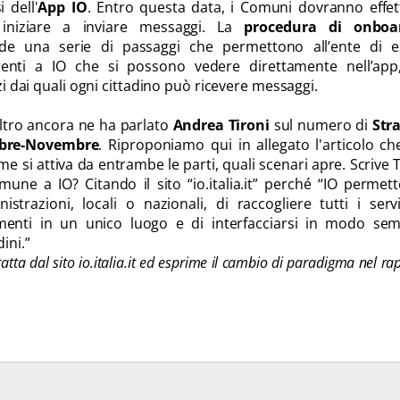
 dell'
App IO
. Entro questa data, i Comuni dovranno effet
iniziare a inviare messaggi. La
procedura di onboa
ede una serie di passaggi che permettono all’ente di e
renti a IO che si possono vedere direttamente nell’app
izi dai quali ogni cittadino può ricevere messaggi.
altro ancora ne ha parlato
Andrea Tironi
sul numero di
Str
obre-Novembre
. Riproponiamo qui in allegato l'articolo c
me si attiva da entrambe le parti, quali scenari apre. Scrive T
une a IO? Citando il sito “io.italia.it” perché “IO permett
trazioni, locali o nazionali, di raccogliere tutti i servi
enti in un unico luogo e di interfacciarsi in modo semp
ini.”
atta dal sito io.italia.it ed esprime il cambio di paradigma nel ra