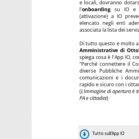
e locali, dovranno dotarsi
l'
onboarding
su IO e 
(attivazione) a IO prev
elencato negli enti ade
associata la lista dei serv
Di tutto questo e molto 
Amministrative di Ott
spiega cosa è l'App IO, co
"Perché connettere il Com
diverse Pubbliche Amminis
comunicazioni e i docum
rapido e sicuro con i cittad
(
L'immagine di apertura è tr
PA e cittadini
)
Tutto sull'App IO