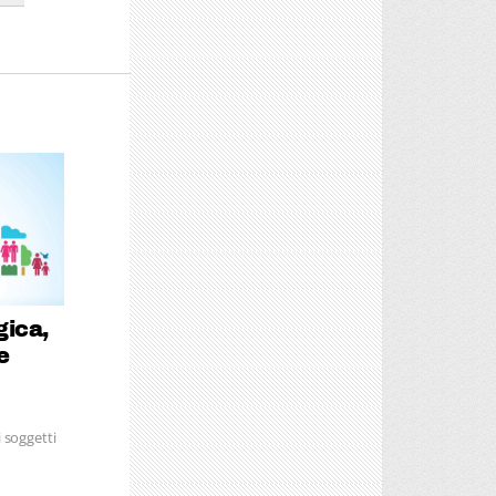
gica,
e
 soggetti