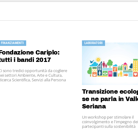
FINANZIAMENTI
LABORATORI
Fondazione Cariplo:
tutti i bandi 2017
Ci sono tredici opportunità da cogliere
nei settori Ambiente, Arte e Cultura,
Ricerca Scientifica, Servizi alla Persona
Transizione ecolo
se ne parla in Vall
Seriana
Un workshop per stimolare il
coinvolgimento e l'impegno dei
partecipanti sulla sostenibilità
ambientale/energetica.