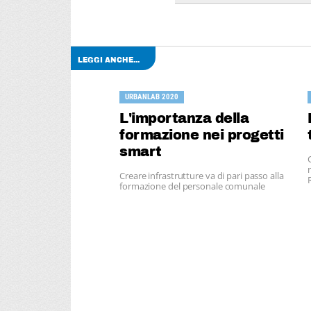
LEGGI ANCHE...
URBANLAB 2020
L'importanza della
formazione nei progetti
smart
Creare infrastrutture va di pari passo alla
formazione del personale comunale