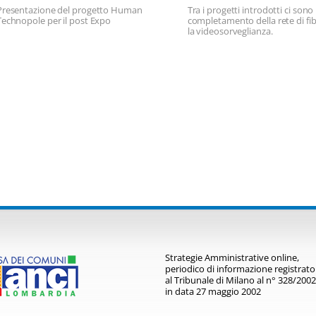
di portarlo verso il
Presentazione del progetto Human
Tra i progetti introdotti ci sono i
futuro"
Technopole per il post Expo
completamento della rete di fib
la videosorveglianza.
Strategie Amministrative online,
periodico di informazione registrato
al Tribunale di Milano al n° 328/2002
in data 27 maggio 2002