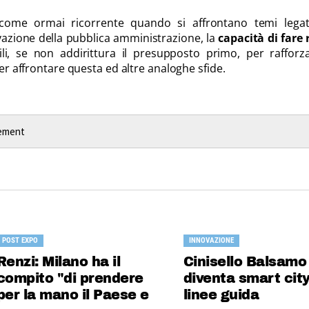
come ormai ricorrente quando si affrontano temi legati
ovazione della pubblica amministrazione, la
capacità di fare 
li, se non addirittura il presupposto primo, per rafforz
per affrontare questa ed altre analoghe sfide.
rement
POST EXPO
INNOVAZIONE
Renzi: Milano ha il
Cinisello Balsamo
compito "di prendere
diventa smart city
per la mano il Paese e
linee guida