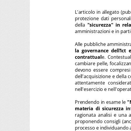
L'articolo in allegato (pu
protezione dati personali
della
"sicurezza" in rel
amministrazioni e in part
Alle pubbliche amministra
la governance dell’Ict
contrattual
e. Contestua
cambiare pelle, focalizza
devono essere compresi i
dell'acquisizione e della
attentamente considerat
nell'esercizio e nell'operati
Prendendo in esame le
"
materia di sicurezza i
ragionata analisi e una a
proponendo consigli (anc
processo e individuando a