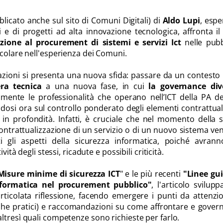
bblicato anche sul sito di Comuni Digitali) di
Aldo Lupi
, espe
 e di progetti ad alta innovazione tecnologica, affronta i
azione al procurement di sistemi e servizi Ict
nelle pubb
icolare nell'esperienza dei Comuni.
zioni si presenta una nuova sfida: passare da un contesto 
 era tecnica
a una nuova fase, in cui
la governance div
lmente le professionalità che operano nell’ICT della PA 
ndosi ora sul controllo ponderato degli elementi contrattual
n profondità. Infatti, è cruciale che nel momento della s
 contrattualizzazione di un servizio o di un nuovo sistema v
i gli aspetti della sicurezza informatica, poiché avrann
vità degli stessi, ricadute e possibili criticità.
Misure minime di sicurezza ICT
" e le più recenti
"Linee gui
nformatica nel procurement pubblico"
, l'articolo svilup
rticolata riflessione, facendo emergere i punti da attenzi
he pratici) e raccomandazioni su come affrontare e govern
ltresì quali competenze sono richieste per farlo.