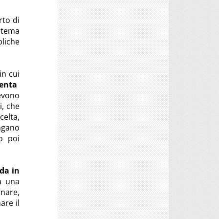
rto di
l tema
liche
in cui
enta
devono
i, che
celta,
engano
o poi
da in
pa una
onare,
are il