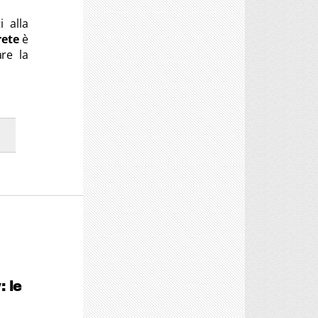
 alla
rete
è
are la
: le