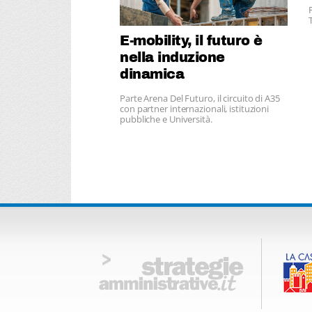
E-mobility, il futuro è
nella induzione
dinamica
Parte Arena Del Futuro, il circuito di A35
con partner internazionali, istituzioni
pubbliche e Università.