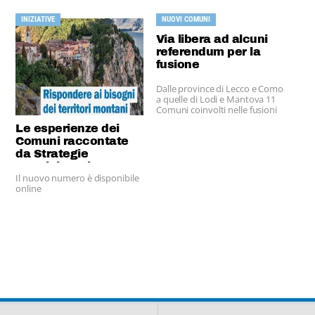
INIZIATIVE
NUOVI COMUNI
Via libera ad alcuni
referendum per la
fusione
Dalle province di Lecco e Como
a quelle di Lodi e Mantova 11
Comuni coinvolti nelle fusioni
Le esperienze dei
Comuni raccontate
da Strategie
Amministrative
Il nuovo numero è disponibile
online