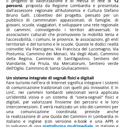
il progetto di valorizzazione e di messa in rete di
12
percorsi
, proposta da Regione Lombardia e presentata
dall'assessore regionale all’Autonomia e Cultura Stefano
Bruno Galli. L’obiettivo del progetto, pensato per un
pubblico di camminatori appassionati, di famiglie, di
giovani, scuole, viaggiatori, è sviluppare una rete regionale
di cammini, coinvolgendo i territori attraversati, le
associazioni culturali che promuovono la mobilità lenta e
l’accessibilità, i comuni, le province, le associazioni, gli enti
territoriali e del turismo e le scuole. Queste le dodici realtà
coinvolte: Via Francigena, Via Francisca del Lucomagno, Via
Postumia, Cammino dei Monaci, Via degli Abati, Cammino
della Regina, Cammino di Sant’Agostino, Sentiero del
Viandante, Via Priula, Via Mercatorum, Sentiero verde
dell’Oglio, Cammino di Santa Giuliacammini.
Un sistema integrato di segnali fisici e digitali
Fare turismo nell'era di Internet significa integrare i sistemi
di comunicazione tradizionali con quelli più innovativi. E in
LinC, nei cammini lombardi selezionati verrà applicata
un’identità visiva e un sistema di “sovra-segnali” fisici e
digitali, per valorizzare l’insieme dei percorsi e le loro
interconnessioni. E verrà realizzato un sito dei cammini per
una comunicazione coordinata; previste anche
la realizzazione di una Guida dei Cammini in Lombardia in
italiano e inglese (con versione e-book e una APP) e
lo sviluppo di una
piattaforma multimediale
, in italiano e