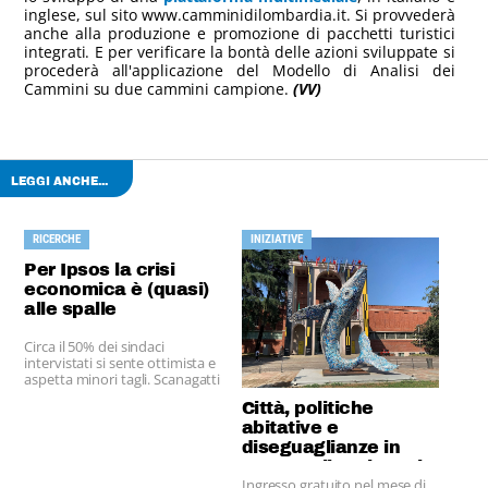
inglese, sul sito www.camminidilombardia.it. Si provvederà
anche alla produzione e promozione di pacchetti turistici
integrati. E per verificare la bontà delle azioni sviluppate si
procederà all'applicazione del Modello di Analisi dei
Cammini su due cammini campione.
(VV)
LEGGI ANCHE...
RICERCHE
INIZIATIVE
Per Ipsos la crisi
economica è (quasi)
alle spalle
Circa il 50% dei sindaci
intervistati si sente ottimista e
aspetta minori tagli. Scanagatti
ricorda il ruolo di Anci.
Città, politiche
abitative e
diseguaglianze in
mostra alla Triennale
Ingresso gratuito nel mese di
di Milano