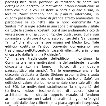
paesaggistica della porzione di territorio delineata nel
dettaglio dal decreto. Le motivazioni erano riconducibili al
fatto che “i due colli esistenti a nord e quello a sud, in
località “Sale” formano, con la pianura interposta, un
quadro paesistico unitario di grande effetto ambientale. In
particolare la collinetta sita a nord denominata “La
Santissima” si erge isolata in una zona pianeggiante visibile
da tutte le strade circostanti con il suo andamento ricco di
vegetazione e di gruppi di tipiche costruzioni. Sulla sua
sommità si distingue il complesso edilizio della “Santissima
Trinità” che affonda le sue origini nel Medio Evo. Tale
edificio costituiva l’antico convento domenicano, poi
trasformato nell’ottocento in casa di villeggiatura in forma
di castello dalla famiglia Richiedei”.
“L’immagine tradizionale dell’edificio – continua la
Commissione nelle motivazioni – e dell’ambiente naturale
circostante (…) ne fanno il fulcro di un quadro
paesaggistico più ampio”. Tra le emergenze anche “la
diaconia dedicata a Santo Stefano protomartire, situata
sulla collina posta a sud del nucleo storico di Sale”, un
edificio di valore storico monumentale che risale all’inizio
del 600. Le motivazioni sottolineano “la singolarità del
territorio, «dove testimonianze di valore storico
architettonico, in diretto rapporto visuale, si fondono
armoniosamente con i valori naturalistici e geomorfologici
costituiti dalle due collinette e la piana agricola interposta,