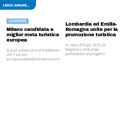
LEGGI ANCHE...
CLASSIFICHE
Lombardia ed Emilia-
Milano candidata a
Romagna unite per la
miglior meta turistica
promozione turistica
europea
In vista di Expo 2015, la
Regione Lombardia
Si può votare sino al 9 febbraio
parteciperà al progetto
2017 sul sito
BlogVille, avviato due anni fa
europeanbestdestinations.com.
dalla Regione Emilia-Romagna