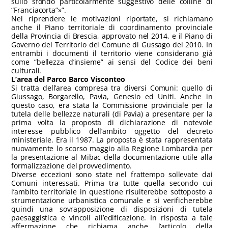
sullo sfondo particolarmente suggestivo delle colline di
“Franciacorta”»”.
Nel riprendere le motivazioni riportate, si richiamano
anche il Piano territoriale di coordinamento provinciale
della Provincia di Brescia, approvato nel 2014, e il Piano di
Governo del Territorio del Comune di Gussago del 2010. In
entrambi i documenti il territorio viene considerano già
come “bellezza d’insieme” ai sensi del Codice dei beni
culturali.
L’area del Parco Barco Visconteo
Si tratta dell’area compresa tra diversi Comuni: quello di
Giussago, Borgarello, Pavia, Genesio ed Uniti. Anche in
questo caso, era stata la Commissione provinciale per la
tutela delle bellezze naturali (di Pavia) a presentare per la
prima volta la proposta di dichiarazione di notevole
interesse pubblico dell’ambito oggetto del decreto
ministeriale. Era il 1987. La proposta è stata rappresentata
nuovamente lo scorso maggio alla Regione Lombardia per
la presentazione al Mibac della documentazione utile alla
formalizzazione del provvedimento.
Diverse eccezioni sono state nel frattempo sollevate dai
Comuni interessati. Prima tra tutte quella secondo cui
l’ambito territoriale in questione risulterebbe sottoposto a
strumentazione urbanistica comunale e si verificherebbe
quindi una sovrapposizione di disposizioni di tutela
paesaggistica e vincoli all’edificazione. In risposta a tale
affermazione che richiama anche l’articolo della