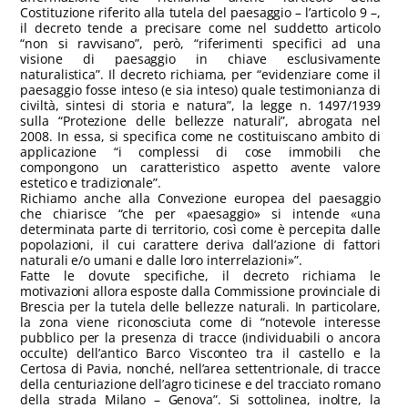
Costituzione riferito alla tutela del paesaggio – l’articolo 9 –,
il decreto tende a precisare come nel suddetto articolo
“non si ravvisano”, però, “riferimenti specifici ad una
visione di paesaggio in chiave esclusivamente
naturalistica”. Il decreto richiama, per “evidenziare come il
paesaggio fosse inteso (e sia inteso) quale testimonianza di
civiltà, sintesi di storia e natura”, la legge n. 1497/1939
sulla “Protezione delle bellezze naturali”, abrogata nel
2008. In essa, si specifica come ne costituiscano ambito di
applicazione “i complessi di cose immobili che
compongono un caratteristico aspetto avente valore
estetico e tradizionale”.
Richiamo anche alla Convezione europea del paesaggio
che chiarisce “che per «paesaggio» si intende «una
determinata parte di territorio, così come è percepita dalle
popolazioni, il cui carattere deriva dall’azione di fattori
naturali e/o umani e dalle loro interrelazioni»”.
Fatte le dovute specifiche, il decreto richiama le
motivazioni allora esposte dalla Commissione provinciale di
Brescia per la tutela delle bellezze naturali. In particolare,
la zona viene riconosciuta come di “notevole interesse
pubblico per la presenza di tracce (individuabili o ancora
occulte) dell’antico Barco Visconteo tra il castello e la
Certosa di Pavia, nonché, nell’area settentrionale, di tracce
della centuriazione dell’agro ticinese e del tracciato romano
della strada Milano – Genova”. Si sottolinea, inoltre, la