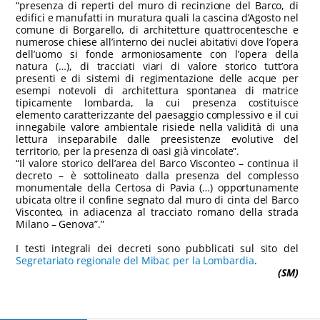
“presenza di reperti del muro di recinzione del Barco, di
edifici e manufatti in muratura quali la cascina d’Agosto nel
comune di Borgarello, di architetture quattrocentesche e
numerose chiese all’interno dei nuclei abitativi dove l’opera
dell’uomo si fonde armoniosamente con l’opera della
natura (…), di tracciati viari di valore storico tutt’ora
presenti e di sistemi di regimentazione delle acque per
esempi notevoli di architettura spontanea di matrice
tipicamente lombarda, la cui presenza costituisce
elemento caratterizzante del paesaggio complessivo e il cui
innegabile valore ambientale risiede nella validità di una
lettura inseparabile dalle preesistenze evolutive del
territorio, per la presenza di oasi già vincolate”.
“Il valore storico dell’area del Barco Visconteo – continua il
decreto – è sottolineato dalla presenza del complesso
monumentale della Certosa di Pavia (…) opportunamente
ubicata oltre il confine segnato dal muro di cinta del Barco
Visconteo, in adiacenza al tracciato romano della strada
Milano – Genova”.”
I testi integrali dei decreti sono pubblicati sul sito del
Segretariato regionale del Mibac per la Lombardia
.
(SM)