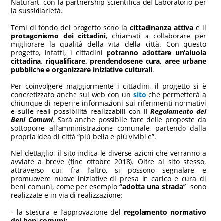
Naturart, con la partnership scientifica del Laboratorio per
la sussidiarietà.
Temi di fondo del progetto sono la
cittadinanza attiva
e il
protagonismo dei cittadini
, chiamati a collaborare per
migliorare la qualità della vita della città. Con questo
progetto, infatti, i cittadini
potranno adottare un’aiuola
cittadina, riqualificare, prendendosene cura, aree urbane
pubbliche e organizzare iniziative culturali
.
Per coinvolgere maggiormente i cittadini, il progetto si è
concretizzato anche sul web con un
sito
che permetterà a
chiunque di reperire informazioni sui riferimenti normativi
e sulle reali possibilità realizzabili con il
Regolamento dei
Beni Comuni
. Sarà anche possibile fare delle proposte da
sottoporre all’amministrazione comunale, partendo dalla
propria idea di città “più bella e più vivibile”.
Nel dettaglio, il sito indica le diverse azioni che verranno a
avviate a breve (fine ottobre 2018). Oltre al sito stesso,
attraverso cui, fra l’altro, si possono segnalare e
promuovere nuove iniziative di presa in carico e cura di
beni comuni, come per esempio
“adotta una strada”
sono
realizzate e in via di realizzazione:
- la stesura e l’approvazione del
regolamento normativo
dei beni comuni;