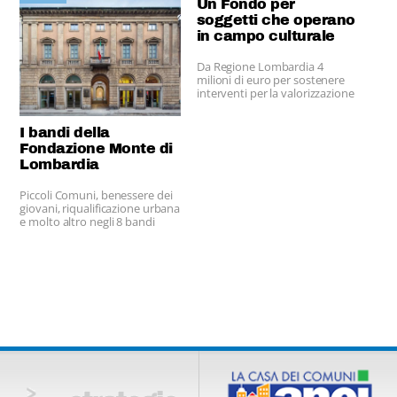
Un Fondo per
soggetti che operano
in campo culturale
Da Regione Lombardia 4
milioni di euro per sostenere
interventi per la valorizzazione
e conservazione di beni
culturali mobili e sostenere la
I bandi della
valorizzazione, la salvaguardia
e il recupero della funzionalità
Fondazione Monte di
dei beni culturali immobili,
Lombardia
ricadenti nei territori comunali
colpiti dal sisma del maggio
Piccoli Comuni, benessere dei
2012.
giovani, riqualificazione urbana
e molto altro negli 8 bandi
dell’Ente