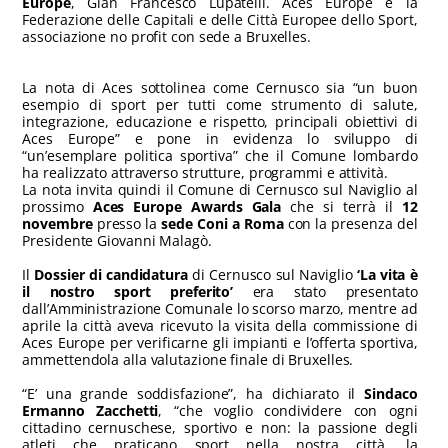
Europe
, Gian Francesco Lupatelli. Aces Europe è la
Federazione delle Capitali e delle Città Europee dello Sport,
associazione no profit con sede a Bruxelles.
La nota di Aces sottolinea come Cernusco sia “un buon
esempio di sport per tutti come strumento di salute,
integrazione, educazione e rispetto, principali obiettivi di
Aces Europe” e pone in evidenza lo sviluppo di
“un’esemplare politica sportiva” che il Comune lombardo
ha realizzato attraverso strutture, programmi e attività.
La nota invita quindi il Comune di Cernusco sul Naviglio al
prossimo
Aces Europe Awards Gala
che si terrà il
12
novembre
presso la
sede Coni a Roma
con la presenza del
Presidente Giovanni Malagò.
Il
Dossier di candidatura
di Cernusco sul Naviglio
‘La vita è
il nostro sport preferito’
era stato presentato
dall’Amministrazione Comunale lo scorso marzo, mentre ad
aprile la città aveva ricevuto la visita della commissione di
Aces Europe per verificarne gli impianti e l’offerta sportiva,
ammettendola alla valutazione finale di Bruxelles.
“E’ una grande soddisfazione”, ha dichiarato il
Sindaco
Ermanno Zacchetti
, “che voglio condividere con ogni
cittadino cernuschese, sportivo e non: la passione degli
atleti che praticano sport nella nostra città, la