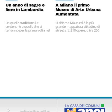
Un anno di sagre e
A Milano il primo
fiere in Lombardia
Museo di Arte Urbana
Aumentata
Da quelle tradizionali e
Si chiama Maua ed è la più
centenarie a quelle che si
grande mappatura cittadina di
terranno per la prima volta nel
street art: 218 opere, oltre 200
2017
autori coinvolti e 50 murales.