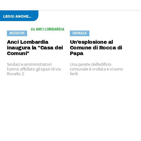
LEGGI ANCHE...
da ANCI LOMBARDIA
INIZIATIVE
CRONACA
Anci Lombardia
Un’esplosione al
inaugura la "Casa dei
Comune di Rocca di
Comuni"
Papa
Sindaci e amministratori
Una parete dell’edificio
hanno affollato gli spazi di via
comunale è crollata e vi sono
Rovello 2
feriti