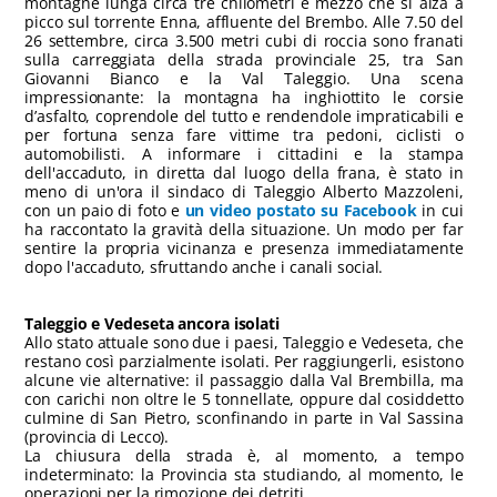
montagne lunga circa tre chilometri e mezzo che si alza a
picco sul torrente Enna, affluente del Brembo. Alle 7.50 del
26 settembre, circa 3.500 metri cubi di roccia sono franati
sulla carreggiata della strada provinciale 25, tra San
Giovanni Bianco e la Val Taleggio. Una scena
impressionante: la montagna ha inghiottito le corsie
d’asfalto, coprendole del tutto e rendendole impraticabili e
per fortuna senza fare vittime tra pedoni, ciclisti o
automobilisti. A informare i cittadini e la stampa
dell'accaduto, in diretta dal luogo della frana, è stato in
meno di un'ora il sindaco di Taleggio Alberto Mazzoleni,
con un paio di foto e
un video postato su Facebook
in cui
ha raccontato la gravità della situazione. Un modo per far
sentire la propria vicinanza e presenza immediatamente
dopo l'accaduto, sfruttando anche i canali social.
Taleggio e Vedeseta ancora isolati
Allo stato attuale sono
due i paesi, Taleggio e Vedeseta, che
restano così parzialmente isolati. Per raggiungerli, esistono
alcune vie alternative: il passaggio dalla Val Brembilla, ma
con carichi non oltre le 5 tonnellate, oppure dal cosiddetto
culmine di San Pietro, sconfinando in parte in Val Sassina
(provincia di Lecco).
La chiusura della strada è, al momento, a tempo
indeterminato: la Provincia sta studiando, al momento, le
operazioni per la rimozione dei detriti.