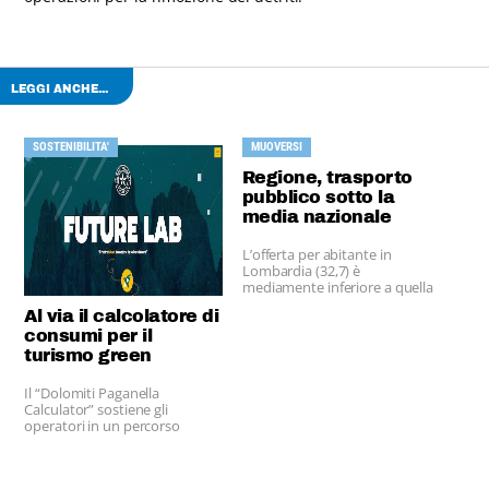
LEGGI ANCHE...
SOSTENIBILITA'
MUOVERSI
Regione, trasporto
pubblico sotto la
media nazionale
L’offerta per abitante in
Lombardia (32,7) è
mediamente inferiore a quella
italiana(34,2).
Al via il calcolatore di
consumi per il
turismo green
Il “Dolomiti Paganella
Calculator” sostiene gli
operatori in un percorso
virtuoso verso la sostenibilità.